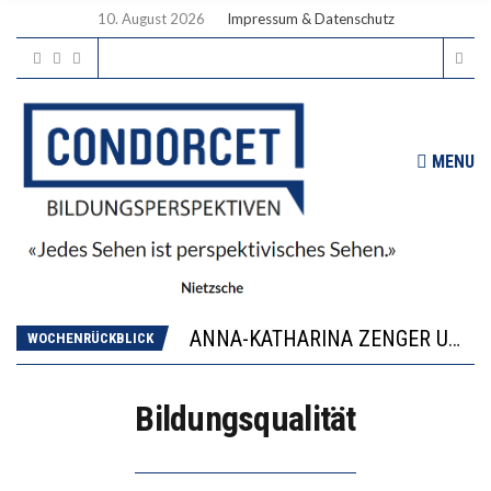
10. August 2026
Impressum & Datenschutz
MENU
WORAUS WÄCHST, WAS KINDER TRÄGT
JAPAN ZEIGT, WIE KINDER ERNÄHRUNG LERNEN – DEUTSCHLAND PENNT
ANNA-KATHARINA ZENGER UND IHRE VERFASSUNGSKENNTNISSE
WOCHENRÜCKBLICK
“VIEL ZU VIELE SCHÜLER, DIE GEMESSEN AN IHREN FÄHIGKEITEN GAR NICHT ANS GYMNASIUM GEHÖREN”
DIE GANZE HILFLOSIGKEIT DES BILDUNGSBÜRGERTUMS
Bildungsqualität
WORAUS WÄCHST, WAS KINDER TRÄGT
JAPAN ZEIGT, WIE KINDER ERNÄHRUNG LERNEN – DEUTSCHLAND PENNT