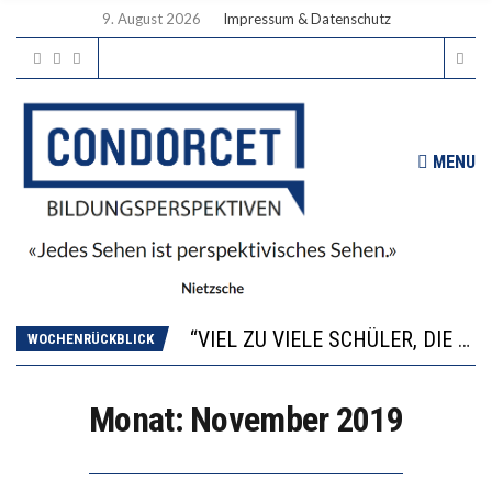
9. August 2026
Impressum & Datenschutz
MENU
“WIR BEOBACHTEN EINEN REGELRECHTEN STURZFLUG BEI DEN LERNLEISTUNGEN”
ANNA-KATHARINA ZENGER UND IHRE VERFASSUNGSKENNTNISSE
“VIEL ZU VIELE SCHÜLER, DIE GEMESSEN AN IHREN FÄHIGKEITEN GAR NICHT ANS GYMNASIUM GEHÖREN”
DIE GANZE HILFLOSIGKEIT DES BILDUNGSBÜRGERTUMS
WOCHENRÜCKBLICK
WORAUS WÄCHST, WAS KINDER TRÄGT
“WIR BEOBACHTEN EINEN REGELRECHTEN STURZFLUG BEI DEN LERNLEISTUNGEN”
Monat:
November 2019
ANNA-KATHARINA ZENGER UND IHRE VERFASSUNGSKENNTNISSE