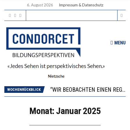
6. August 2026
Impressum & Datenschutz
MENU
ICH WILL MEHR EVIDENZ UND WILL WISSEN, WAS ALL DIE INVESTITIONEN BRINGEN
WORAUS WÄCHST, WAS KINDER TRÄGT
“WIR BEOBACHTEN EINEN REGELRECHTEN STURZFLUG BEI DEN LERNLEISTUNGEN”
WOCHENRÜCKBLICK
DIE VERSTÄRKTE HARMONISIERUNG IM SCHULWESEN VERRINGERT DAS INNOVATIONSPOTENZIAL
2’529 UNTERSCHRIFTEN FÜR «KEINE DIGITALEN GERÄTE IN DEN ERSTEN VIER PRIMARSCHULJAHREN» EINGEREICHT
ICH WILL MEHR EVIDENZ UND WILL WISSEN, WAS ALL DIE INVESTITIONEN BRINGEN
Monat:
Januar 2025
WORAUS WÄCHST, WAS KINDER TRÄGT