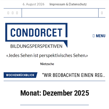
6. August 2026
Impressum & Datenschutz
MENU
ICH WILL MEHR EVIDENZ UND WILL WISSEN, WAS ALL DIE INVESTITIONEN BRINGEN
WORAUS WÄCHST, WAS KINDER TRÄGT
“WIR BEOBACHTEN EINEN REGELRECHTEN STURZFLUG BEI DEN LERNLEISTUNGEN”
DIE VERSTÄRKTE HARMONISIERUNG IM SCHULWESEN VERRINGERT DAS INNOVATIONSPOTENZIAL
WOCHENRÜCKBLICK
2’529 UNTERSCHRIFTEN FÜR «KEINE DIGITALEN GERÄTE IN DEN ERSTEN VIER PRIMARSCHULJAHREN» EINGEREICHT
ICH WILL MEHR EVIDENZ UND WILL WISSEN, WAS ALL DIE INVESTITIONEN BRINGEN
Monat:
Dezember 2025
WORAUS WÄCHST, WAS KINDER TRÄGT