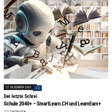
27. DEZEMBER 2025
1
Der letzte Schrei
Schule 2040+ – SmartLearn.CH und LearnEarn+
von
GASTAUTOR