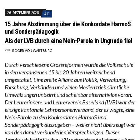
26. DEZEMBER 2025
4
15 Jahre Abstimmung über die Konkordate HarmoS
und Sonderpädagogik
Als der LVB durch eine Nein-Parole in Ungnade fiel
von
ROGER VON WARTBURG
Durch verschiedene Grossreformen wurde die Volksschule
in den vergangenen 15 bis 20 Jahren weitreichend
umgestaltet. Eine breite Allianz aus Politik, Verwaltung,
Forschung, Verbänden und vielen Medien trieb sämtliche
Umwälzungen unbeirrt und scheinbar alternativlos voran.
Der Lehrerinnen- und Lehrerverein Baselland (LVB) war der
einzige kantonale Lehrpersonenverband, der es wagte, eine
Nein-Parole zu den Konkordaten HarmoS und
Sonderpädagogik auszugeben – weil er nicht überzeugt war
von den damit verbundenen Versprechungen. Dieser
Tabubruch hatte für den LVB weitreichende Folgen: Es kam