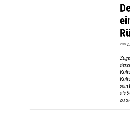
De
ei
Rü
von
G
Zugeg
derz
Kult
Kult
sein
als 
zu d