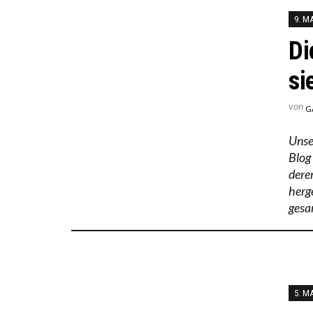
9. M
Di
si
von
G
Unse
Blog
dere
herg
gesa
5. M