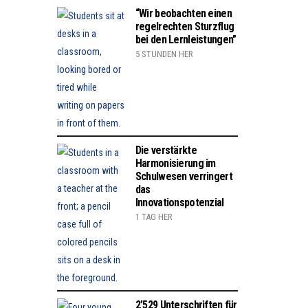
“Wir beobachten einen
regelrechten Sturzflug
bei den Lernleistungen”
5 STUNDEN HER
Die verstärkte
Harmonisierung im
Schulwesen verringert
das
Innovationspotenzial
1 TAG HER
2’529 Unterschriften für