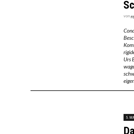
Sc
von
F
Cond
Besc
Komm
rigi
Urs 
wage
schw
eige
5. M
Da