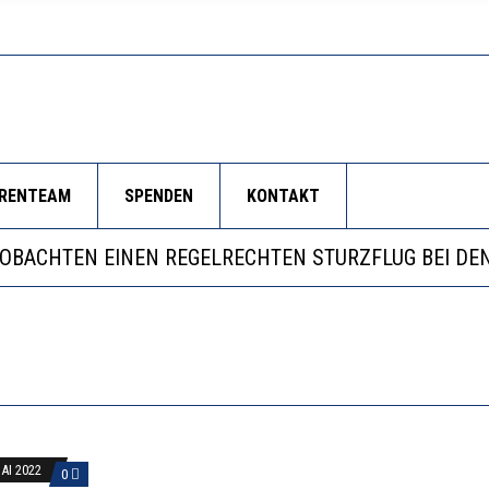
ORENTEAM
SPENDEN
KONTAKT
LL MEHR EVIDENZ UND WILL WISSEN, WAS ALL DIE IN
 WÄCHST, WAS KINDER TRÄGT
EOBACHTEN EINEN REGELRECHTEN STURZFLUG BEI DE
RSTÄRKTE HARMONISIERUNG IM SCHULWESEN VERRIN
LL MEHR EVIDENZ UND WILL WISSEN, WAS ALL DIE IN
 WÄCHST, WAS KINDER TRÄGT
MAI 2022
0