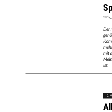
Sp
von
G
Der 
gehö
Komp
mehr
mit 
Mein
ist.
10. 
Al