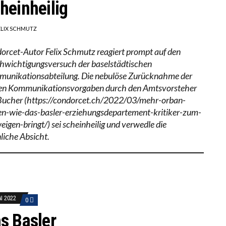
heinheilig
ELIX SCHMUTZ
orcet-Autor Felix Schmutz reagiert prompt auf den
hwichtigungsversuch der baselstädtischen
unikationsabteilung. Die nebulöse Zurücknahme der
den Kommunikationsvorgaben durch den Amtsvorsteher
Bucher (https://condorcet.ch/2022/03/mehr-orban-
n-wie-das-basler-erziehungsdepartement-kritiker-zum-
eigen-bringt/) sei scheinheilig und verwedle die
nliche Absicht.
AI 2022
0
s Basler