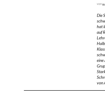
von
R
Die S
schw
hat 
auf 
Lehr
Halb
Klass
schwi
eine
Grup
Stark
Schr
von 