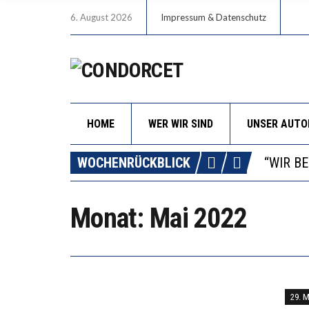
6. August 2026
Impressum & Datenschutz
HOME
WER WIR SIND
UNSER AUT
ICH WI
WORAUS
WOCHENRÜCKBLICK
“WIR B
DIE VE
Monat:
Mai 2022
ICH WI
WORAUS
29. 