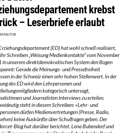
ziehungsdepartement krebst
rück – Leserbriefe erlaubt
ASTAUTOR
Erziehungsdepartement (ED) hat wohl schnell realisiert,
 ihr Schreiben „Weisung Medienkontakte“ vom November
 in unserem direktdemokratischen System den Bogen
spannt: Gerade die Meinungs- und Pressefreiheit
essen in der Schweiz einen sehr hohen Stellenwert. In der
ung des ED wird den Lehrpersonen und
lleitungsmitgliedern kategorisch untersagt,
alistinnen und Journalisten Interviews zu erteilen.
eideutig steht in diesem Schreiben: «Lehr- und
personen dürfen Medienvertretungen (Presse, Radio,
sehen) keine Auskünfte über Schulfragen geben. Der
orcet-Blog hat darüber berichtet. Lena Bubendorf und