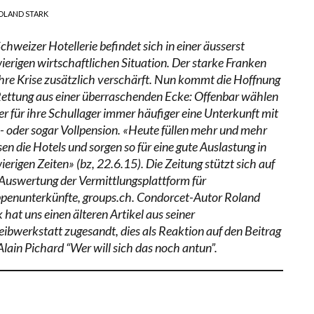
OLAND STARK
chweizer Hotellerie befindet sich in einer äusserst
ierigen wirtschaftlichen Situation. Der starke Franken
ihre Krise zusätzlich verschärft. Nun kommt die Hoffnung
Rettung aus einer überraschenden Ecke: Offenbar wählen
er für ihre Schullager immer häufiger eine Unterkunft mit
- oder sogar Vollpension. «Heute füllen mehr und mehr
en die Hotels und sorgen so für eine gute Auslastung in
erigen Zeiten» (bz, 22.6.15). Die Zeitung stützt sich auf
 Auswertung der Vermittlungsplattform für
penunterkünfte, groups.ch. Condorcet-Autor Roland
 hat uns einen älteren Artikel aus seiner
eibwerkstatt zugesandt, dies als Reaktion auf den Beitrag
Alain Pichard “Wer will sich das noch antun”.