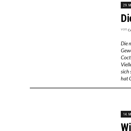
29. 
Di
von
C
Die 
Gewo
Coct
Viel
sich 
hat 
14. 
Wi