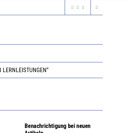
VESTITIONEN BRINGEN
N LERNLEISTUNGEN”
GERT DAS INNOVATIONSPOTENZIAL
2’529 UNTERSCHRIFTEN FÜR «KEINE DIGITALEN GERÄTE IN DEN ERSTEN VIER PRIMARSCHULJAHREN» EINGEREICHT
VESTITIONEN BRINGEN
Benachrichtigung bei neuen
Artikeln