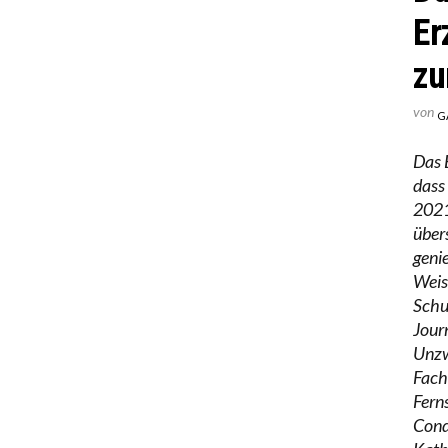
Er
zu
von
G
Das 
dass
2021
über
geni
Weis
Schu
Journ
Unzw
Fach
Fern
Cond