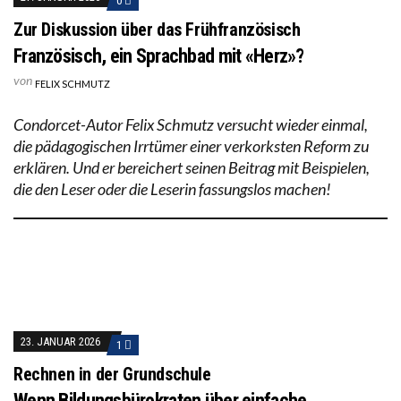
0
Zur Diskussion über das Frühfranzösisch
Französisch, ein Sprachbad mit «Herz»?
von
FELIX SCHMUTZ
Condorcet-Autor Felix Schmutz versucht wieder einmal,
die pädagogischen Irrtümer einer verkorksten Reform zu
erklären. Und er bereichert seinen Beitrag mit Beispielen,
die den Leser oder die Leserin fassungslos machen!
23. JANUAR 2026
1
Rechnen in der Grundschule
Wenn Bildungsbürokraten über einfache