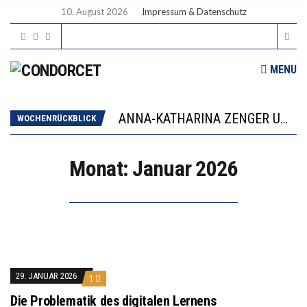
10. August 2026
Impressum & Datenschutz
MENU
WORAUS WÄCHST, WAS KINDER TRÄGT
JAPAN ZEIGT, WIE KINDER ERNÄHRUNG LERNEN – DEUTSCHLAND PENNT
ANNA-KATHARINA ZENGER UND IHRE VERFASSUNGSKENNTNISSE
WOCHENRÜCKBLICK
“VIEL ZU VIELE SCHÜLER, DIE GEMESSEN AN IHREN FÄHIGKEITEN GAR NICHT ANS GYMNASIUM GEHÖREN”
DIE GANZE HILFLOSIGKEIT DES BILDUNGSBÜRGERTUMS
Monat:
Januar 2026
WORAUS WÄCHST, WAS KINDER TRÄGT
JAPAN ZEIGT, WIE KINDER ERNÄHRUNG LERNEN – DEUTSCHLAND PENNT
29. JANUAR 2026
1
Die Problematik des digitalen Lernens