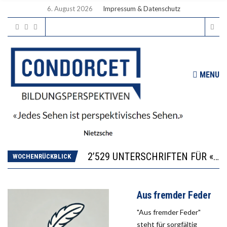
6. August 2026
Impressum & Datenschutz
MENU
“KOMPETENZ-UNTERSCHIEDE ENTSTEHEN IN FRÜHER KINDHEIT UND BLEIBEN ÜBER SCHULZEIT RELATIV STABIL”
DIE VERSTÄRKTE HARMONISIERUNG IM SCHULWESEN VERRINGERT DAS INNOVATIONSPOTENZIAL
2’529 UNTERSCHRIFTEN FÜR «KEINE DIGITALEN GERÄTE IN DEN ERSTEN VIER PRIMARSCHULJAHREN» EINGEREICHT
WOCHENRÜCKBLICK
ICH WILL MEHR EVIDENZ UND WILL WISSEN, WAS ALL DIE INVESTITIONEN BRINGEN
DER US-ÖKONOM WALLACE OATES: FÖDERALISMUS IM BILDUNGSBEREICH
“KOMPETENZ-UNTERSCHIEDE ENTSTEHEN IN FRÜHER KINDHEIT UND BLEIBEN ÜBER SCHULZEIT RELATIV STABIL”
Aus fremder Feder
DIE VERSTÄRKTE HARMONISIERUNG IM SCHULWESEN VERRINGERT DAS INNOVATIONSPOTENZIAL
"Aus fremder Feder"
steht für sorgfältig