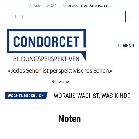
7. August 2026
Impressum & Datenschutz
MENU
2’529 UNTERSCHRIFTEN FÜR «KEINE DIGITALEN GERÄTE IN DEN ERSTEN VIER PRIMARSCHULJAHREN» EINGEREICHT
DIE GANZE HILFLOSIGKEIT DES BILDUNGSBÜRGERTUMS
WORAUS WÄCHST, WAS KINDER TRÄGT
“WIR BEOBACHTEN EINEN REGELRECHTEN STURZFLUG BEI DEN LERNLEISTUNGEN”
WOCHENRÜCKBLICK
DIE VERSTÄRKTE HARMONISIERUNG IM SCHULWESEN VERRINGERT DAS INNOVATIONSPOTENZIAL
2’529 UNTERSCHRIFTEN FÜR «KEINE DIGITALEN GERÄTE IN DEN ERSTEN VIER PRIMARSCHULJAHREN» EINGEREICHT
Noten
DIE GANZE HILFLOSIGKEIT DES BILDUNGSBÜRGERTUMS