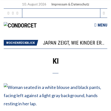
10. August 2026
Impressum & Datenschutz
DIE GANZE HILFLOSIGKEIT DES BILDUNGSBÜRGERTUMS
MENU
WENN ES NICHT FUNKTIONIERT, SIND ES FEHLENDEN DIE GELINGENSBEDINGUNGEN
JAPAN ZEIGT, WIE KINDER ERNÄHRUNG LERNEN – DEUTSCHLAND PENNT
WOCHENRÜCKBLICK
ANNA-KATHARINA ZENGER UND IHRE VERFASSUNGSKENNTNISSE
“VIEL ZU VIELE SCHÜLER, DIE GEMESSEN AN IHREN FÄHIGKEITEN GAR NICHT ANS GYMNASIUM GEHÖREN”
DIE GANZE HILFLOSIGKEIT DES BILDUNGSBÜRGERTUMS
KI
WENN ES NICHT FUNKTIONIERT, SIND ES FEHLENDEN DIE GELINGENSBEDINGUNGEN