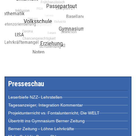
Presseschau
Leserbiefe NZZ- Lehrstellen
Tagesanzeiger, Integration Kommentar
Projektunterricht vs. Fontalunterricht, Die WELT
Übertritt ins Gymnasium Berner Zeitung
Berner Zeitung - Löhne Lehrkräfte