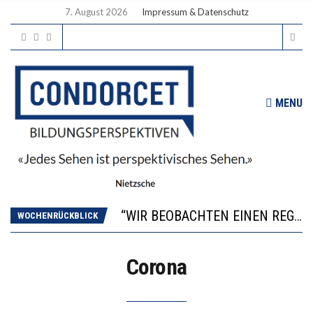
7. August 2026
Impressum & Datenschutz
MENU
ICH WILL MEHR EVIDENZ UND WILL WISSEN, WAS ALL DIE INVESTITIONEN BRINGEN
WORAUS WÄCHST, WAS KINDER TRÄGT
“WIR BEOBACHTEN EINEN REGELRECHTEN STURZFLUG BEI DEN LERNLEISTUNGEN”
DIE VERSTÄRKTE HARMONISIERUNG IM SCHULWESEN VERRINGERT DAS INNOVATIONSPOTENZIAL
WOCHENRÜCKBLICK
2’529 UNTERSCHRIFTEN FÜR «KEINE DIGITALEN GERÄTE IN DEN ERSTEN VIER PRIMARSCHULJAHREN» EINGEREICHT
ICH WILL MEHR EVIDENZ UND WILL WISSEN, WAS ALL DIE INVESTITIONEN BRINGEN
Corona
WORAUS WÄCHST, WAS KINDER TRÄGT