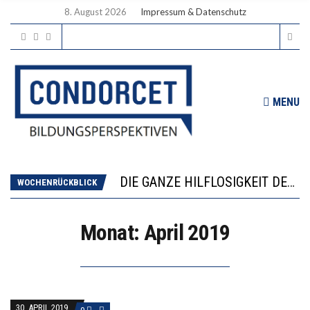
8. August 2026
Impressum & Datenschutz
MENU
DIE VERSTÄRKTE HARMONISIERUNG IM SCHULWESEN VERRINGERT DAS INNOVATIONSPOTENZIAL
“VIEL ZU VIELE SCHÜLER, DIE GEMESSEN AN IHREN FÄHIGKEITEN GAR NICHT ANS GYMNASIUM GEHÖREN”
DIE GANZE HILFLOSIGKEIT DES BILDUNGSBÜRGERTUMS
WORAUS WÄCHST, WAS KINDER TRÄGT
WOCHENRÜCKBLICK
“WIR BEOBACHTEN EINEN REGELRECHTEN STURZFLUG BEI DEN LERNLEISTUNGEN”
DIE VERSTÄRKTE HARMONISIERUNG IM SCHULWESEN VERRINGERT DAS INNOVATIONSPOTENZIAL
Monat:
April 2019
“VIEL ZU VIELE SCHÜLER, DIE GEMESSEN AN IHREN FÄHIGKEITEN GAR NICHT ANS GYMNASIUM GEHÖREN”
30. APRIL 2019