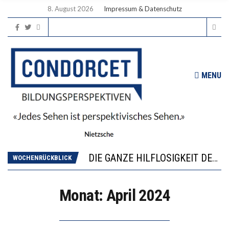
8. August 2026
Impressum & Datenschutz
MENU
DIE VERSTÄRKTE HARMONISIERUNG IM SCHULWESEN VERRINGERT DAS INNOVATIONSPOTENZIAL
“VIEL ZU VIELE SCHÜLER, DIE GEMESSEN AN IHREN FÄHIGKEITEN GAR NICHT ANS GYMNASIUM GEHÖREN”
DIE GANZE HILFLOSIGKEIT DES BILDUNGSBÜRGERTUMS
WORAUS WÄCHST, WAS KINDER TRÄGT
WOCHENRÜCKBLICK
“WIR BEOBACHTEN EINEN REGELRECHTEN STURZFLUG BEI DEN LERNLEISTUNGEN”
DIE VERSTÄRKTE HARMONISIERUNG IM SCHULWESEN VERRINGERT DAS INNOVATIONSPOTENZIAL
Monat:
April 2024
“VIEL ZU VIELE SCHÜLER, DIE GEMESSEN AN IHREN FÄHIGKEITEN GAR NICHT ANS GYMNASIUM GEHÖREN”