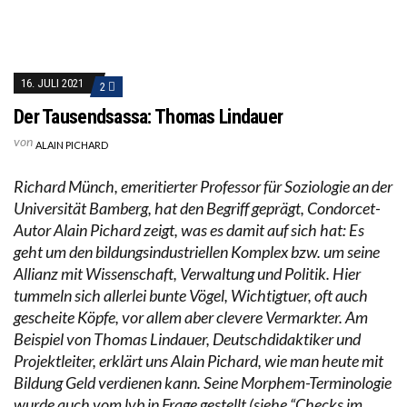
16. JULI 2021
2
Der Tausendsassa: Thomas Lindauer
von
ALAIN PICHARD
Richard Münch, emeritierter Professor für Soziologie an der
Universität Bamberg, hat den Begriff geprägt, Condorcet-
Autor Alain Pichard zeigt, was es damit auf sich hat: Es
geht um den bildungsindustriellen Komplex bzw. um seine
Allianz mit Wissenschaft, Verwaltung und Politik. Hier
tummeln sich allerlei bunte Vögel, Wichtigtuer, oft auch
gescheite Köpfe, vor allem aber clevere Vermarkter. Am
Beispiel von Thomas Lindauer, Deutschdidaktiker und
Projektleiter, erklärt uns Alain Pichard, wie man heute mit
Bildung Geld verdienen kann. Seine Morphem-Terminologie
wurde auch vom lvb in Frage gestellt (siehe “Checks im