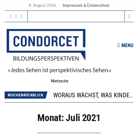
8. August 2026
Impressum & Datenschutz
MENU
2’529 UNTERSCHRIFTEN FÜR «KEINE DIGITALEN GERÄTE IN DEN ERSTEN VIER PRIMARSCHULJAHREN» EINGEREICHT
DIE GANZE HILFLOSIGKEIT DES BILDUNGSBÜRGERTUMS
WORAUS WÄCHST, WAS KINDER TRÄGT
WOCHENRÜCKBLICK
“WIR BEOBACHTEN EINEN REGELRECHTEN STURZFLUG BEI DEN LERNLEISTUNGEN”
DIE VERSTÄRKTE HARMONISIERUNG IM SCHULWESEN VERRINGERT DAS INNOVATIONSPOTENZIAL
2’529 UNTERSCHRIFTEN FÜR «KEINE DIGITALEN GERÄTE IN DEN ERSTEN VIER PRIMARSCHULJAHREN» EINGEREICHT
Monat:
Juli 2021
DIE GANZE HILFLOSIGKEIT DES BILDUNGSBÜRGERTUMS