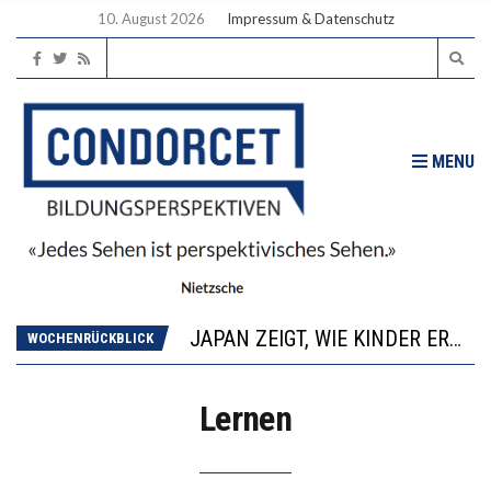
10. August 2026
Impressum & Datenschutz
MENU
DIE GANZE HILFLOSIGKEIT DES BILDUNGSBÜRGERTUMS
WENN ES NICHT FUNKTIONIERT, SIND ES FEHLENDEN DIE GELINGENSBEDINGUNGEN
JAPAN ZEIGT, WIE KINDER ERNÄHRUNG LERNEN – DEUTSCHLAND PENNT
ANNA-KATHARINA ZENGER UND IHRE VERFASSUNGSKENNTNISSE
WOCHENRÜCKBLICK
“VIEL ZU VIELE SCHÜLER, DIE GEMESSEN AN IHREN FÄHIGKEITEN GAR NICHT ANS GYMNASIUM GEHÖREN”
DIE GANZE HILFLOSIGKEIT DES BILDUNGSBÜRGERTUMS
Lernen
WENN ES NICHT FUNKTIONIERT, SIND ES FEHLENDEN DIE GELINGENSBEDINGUNGEN