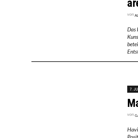
ar
von
A
Das I
Kuns
bete
Ents
7. JU
Ma
von
G
Havi
Posit