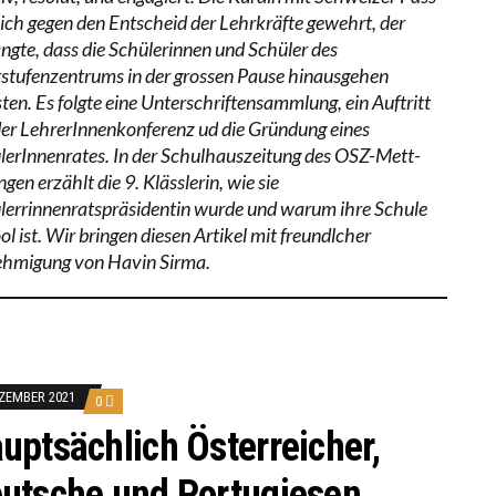
sich gegen den Entscheid der Lehrkräfte gewehrt, der
angte, dass die Schülerinnen und Schüler des
stufenzentrums in der grossen Pause hinausgehen
ten. Es folgte eine Unterschriftensammlung, ein Auftritt
der LehrerInnenkonferenz ud die Gründung eines
lerInnenrates. In der Schulhauszeitung des OSZ-Mett-
gen erzählt die 9. Klässlerin, wie sie
lerrinnenratspräsidentin wurde und warum ihre Schule
ol ist. Wir bringen diesen Artikel mit freundlcher
hmigung von Havin Sirma.
EZEMBER 2021
0
uptsächlich Österreicher,
utsche und Portugiesen