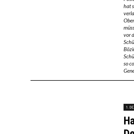
hat 
verl
Ober
müss
vor 
Schü
Bözin
Schü
so co
Gene
1. D
Ha
De