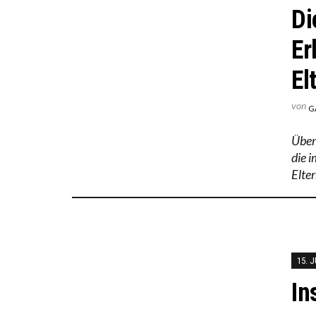
Di
Er
El
von
G
Über
die 
Elte
15. J
In