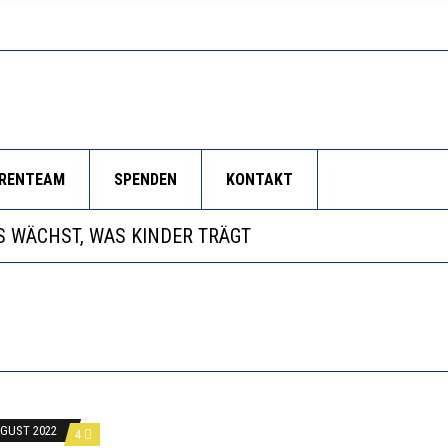
ORENTEAM
SPENDEN
KONTAKT
NZE HILFLOSIGKEIT DES BILDUNGSBÜRGERTUMS
 WÄCHST, WAS KINDER TRÄGT
EOBACHTEN EINEN REGELRECHTEN STURZFLUG BEI DE
RSTÄRKTE HARMONISIERUNG IM SCHULWESEN VERRIN
NZE HILFLOSIGKEIT DES BILDUNGSBÜRGERTUMS
UGUST 2022
4