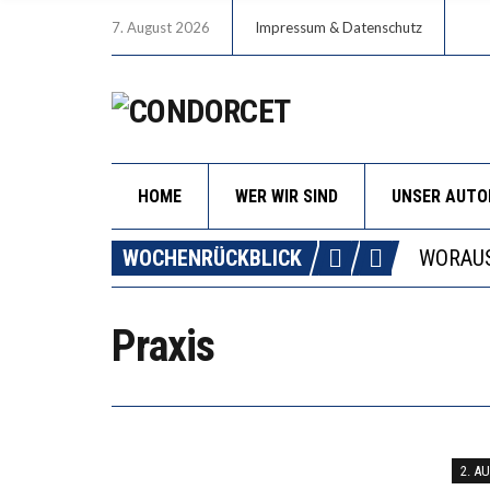
7. August 2026
Impressum & Datenschutz
HOME
WER WIR SIND
UNSER AUT
DIE GA
WOCHENRÜCKBLICK
WORAUS
“WIR B
DIE VE
Praxis
DIE GA
2. A