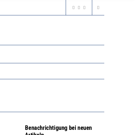
2’529 UNTERSCHRIFTEN FÜR «KEINE DIGITALEN GERÄTE IN DEN ERSTEN VIER PRIMARSCHULJAHREN» EINGEREICHT
N LERNLEISTUNGEN”
GERT DAS INNOVATIONSPOTENZIAL
2’529 UNTERSCHRIFTEN FÜR «KEINE DIGITALEN GERÄTE IN DEN ERSTEN VIER PRIMARSCHULJAHREN» EINGEREICHT
Benachrichtigung bei neuen
Artikeln