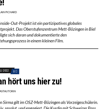
e!
LAIN PICHARD
nside-Out-Projekt ist ein partizipatives globales
tprojekt. Das Oberstufenzentrum Mett-Bözingen in Biel
iligte sich daran und dokumentierte den
tehungsprozess in einem kleinen Film.
LI 2022
0
n hört uns hier zu!
ASTAUTORIN
n Sirma gilt im OSZ-Mett-Bözingen als Vorzeigeschülerin.
iv, resolut, und engagiert. Die Kurdin mit Schweizer Pass