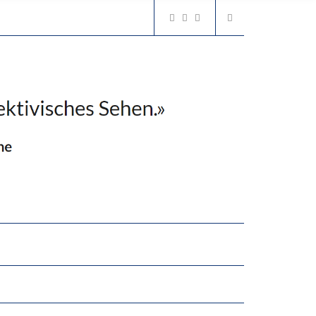
2’529 UNTERSCHRIFTEN FÜR «KEINE DIGITALEN GERÄTE IN DEN ERSTEN VIER PRIMARSCHULJAHREN» EINGEREICHT
N LERNLEISTUNGEN”