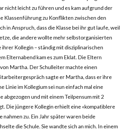
war nicht leicht zu führen und es kam aufgrund der
ie Klassenführung zu Konflikten zwischen den
ch in Anspruch, dass die Klasse bei ihr gut laufe, weil
setze, die andere wollte mehr selbstorganisierten
ihrer Kollegin – ständig mit disziplinarischen
em Elternabend kam es zum Eklat. Die Eltern
 von Martha. Der Schulleiter machte einen
tarbeitergespräch sagte er Martha, dass er ihre
e Linie im Kollegium sei nun einfach mal eine
e abgezogen und mit einem Teilpensum mit 2
. Die jüngere Kollegin erhielt eine «kompatiblere
se nahmen zu. Ein Jahr später waren beide
elte die Schule. Sie wandte sich an mich. In einem