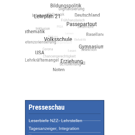
Presseschau
Leserbiefe NZZ- Lehrstellen
Tagesanzeiger, Integration