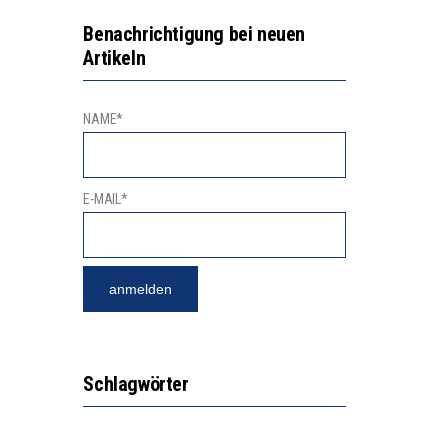
GERT DAS INNOVATIONSPOTENZIAL
2’529 UNTERSCHRIFTEN FÜR «KEINE DIGITALEN GERÄTE IN DEN ERSTEN VIER PRIMARSCHULJAHREN» EINGEREICHT
Benachrichtigung bei neuen
Artikeln
NAME*
E-MAIL*
Schlagwörter