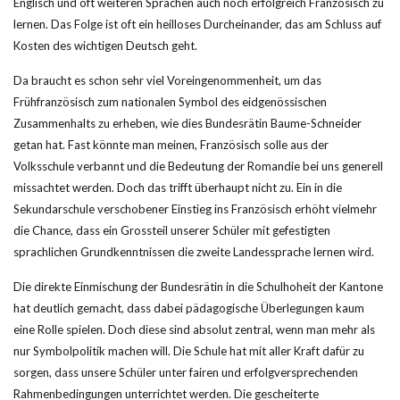
Englisch und oft weiteren Sprachen auch noch erfolgreich Französisch zu
lernen. Das Folge ist oft ein heilloses Durcheinander, das am Schluss auf
Kosten des wichtigen Deutsch geht.
Da braucht es schon sehr viel Voreingenommenheit, um das
Frühfranzösisch zum nationalen Symbol des eidgenössischen
Zusammenhalts zu erheben, wie dies Bundesrätin Baume-Schneider
getan hat. Fast könnte man meinen, Französisch solle aus der
Volksschule verbannt und die Bedeutung der Romandie bei uns generell
missachtet werden. Doch das trifft überhaupt nicht zu. Ein in die
Sekundarschule verschobener Einstieg ins Französisch erhöht vielmehr
die Chance, dass ein Grossteil unserer Schüler mit gefestigten
sprachlichen Grundkenntnissen die zweite Landessprache lernen wird.
Die direkte Einmischung der Bundesrätin in die Schulhoheit der Kantone
hat deutlich gemacht, dass dabei pädagogische Überlegungen kaum
eine Rolle spielen. Doch diese sind absolut zentral, wenn man mehr als
nur Symbolpolitik machen will. Die Schule hat mit aller Kraft dafür zu
sorgen, dass unsere Schüler unter fairen und erfolgversprechenden
Rahmenbedingungen unterrichtet werden. Die gescheiterte