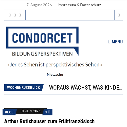
7. August 2026
Impressum & Datenschutz
MENU
2’529 UNTERSCHRIFTEN FÜR «KEINE DIGITALEN GERÄTE IN DEN ERSTEN VIER PRIMARSCHULJAHREN» EINGEREICHT
DIE GANZE HILFLOSIGKEIT DES BILDUNGSBÜRGERTUMS
WORAUS WÄCHST, WAS KINDER TRÄGT
“WIR BEOBACHTEN EINEN REGELRECHTEN STURZFLUG BEI DEN LERNLEISTUNGEN”
WOCHENRÜCKBLICK
DIE VERSTÄRKTE HARMONISIERUNG IM SCHULWESEN VERRINGERT DAS INNOVATIONSPOTENZIAL
2’529 UNTERSCHRIFTEN FÜR «KEINE DIGITALEN GERÄTE IN DEN ERSTEN VIER PRIMARSCHULJAHREN» EINGEREICHT
DIE GANZE HILFLOSIGKEIT DES BILDUNGSBÜRGERTUMS
18. JUNI 2026
BLOG
3
Arthur Rutishauser zum Frühfranzösisch