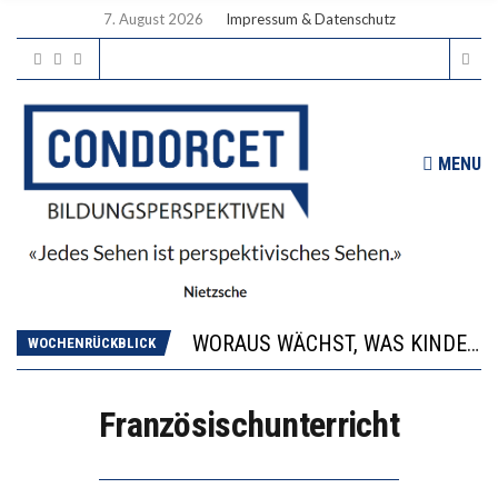
7. August 2026
Impressum & Datenschutz
MENU
2’529 UNTERSCHRIFTEN FÜR «KEINE DIGITALEN GERÄTE IN DEN ERSTEN VIER PRIMARSCHULJAHREN» EINGEREICHT
DIE GANZE HILFLOSIGKEIT DES BILDUNGSBÜRGERTUMS
WORAUS WÄCHST, WAS KINDER TRÄGT
“WIR BEOBACHTEN EINEN REGELRECHTEN STURZFLUG BEI DEN LERNLEISTUNGEN”
WOCHENRÜCKBLICK
DIE VERSTÄRKTE HARMONISIERUNG IM SCHULWESEN VERRINGERT DAS INNOVATIONSPOTENZIAL
2’529 UNTERSCHRIFTEN FÜR «KEINE DIGITALEN GERÄTE IN DEN ERSTEN VIER PRIMARSCHULJAHREN» EINGEREICHT
Französischunterricht
DIE GANZE HILFLOSIGKEIT DES BILDUNGSBÜRGERTUMS