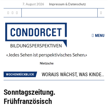
7. August 2026
Impressum & Datenschutz
MENU
2’529 UNTERSCHRIFTEN FÜR «KEINE DIGITALEN GERÄTE IN DEN ERSTEN VIER PRIMARSCHULJAHREN» EINGEREICHT
DIE GANZE HILFLOSIGKEIT DES BILDUNGSBÜRGERTUMS
WORAUS WÄCHST, WAS KINDER TRÄGT
WOCHENRÜCKBLICK
“WIR BEOBACHTEN EINEN REGELRECHTEN STURZFLUG BEI DEN LERNLEISTUNGEN”
DIE VERSTÄRKTE HARMONISIERUNG IM SCHULWESEN VERRINGERT DAS INNOVATIONSPOTENZIAL
Sonntagszeitung.
2’529 UNTERSCHRIFTEN FÜR «KEINE DIGITALEN GERÄTE IN DEN ERSTEN VIER PRIMARSCHULJAHREN» EINGEREICHT
Frühfranzösisch
DIE GANZE HILFLOSIGKEIT DES BILDUNGSBÜRGERTUMS