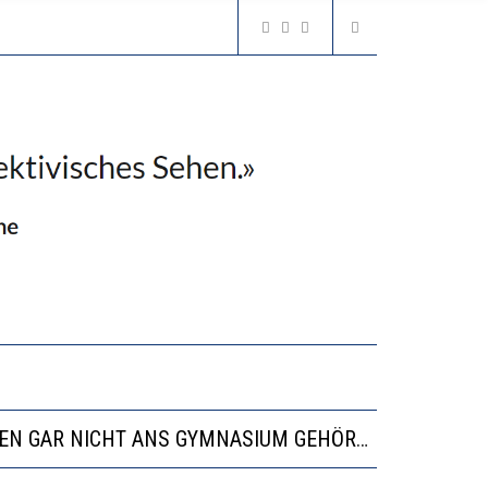
N LERNLEISTUNGEN”
SSE
“VIEL ZU VIELE SCHÜLER, DIE GEMESSEN AN IHREN FÄHIGKEITEN GAR NICHT ANS GYMNASIUM GEHÖREN”