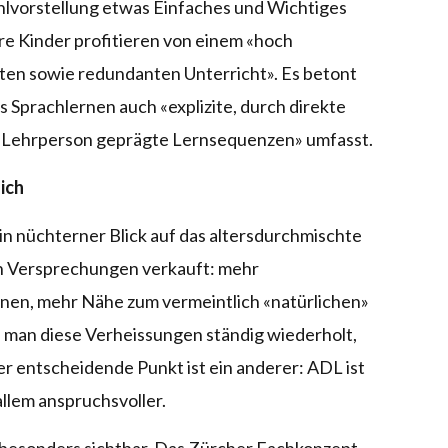
hlvorstellung etwas Einfaches und Wichtiges
 Kinder profitieren von einem «hoch
ziten sowie redundanten Unterricht». Es betont
s Sprachlernen auch «explizite, durch direkte
ie Lehrperson geprägte Lernsequenzen» umfasst.
ich
in nüchterner Blick auf das altersdurchmischte
en Versprechungen verkauft: mehr
ernen, mehr Nähe zum vermeintlich «natürlichen»
 man diese Verheissungen ständig wiederholt,
r entscheidende Punkt ist ein anderer: ADL ist
allem anspruchsvoller.