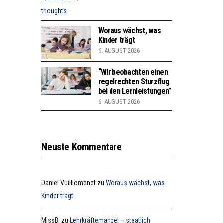
Woraus wächst, was
Kinder trägt
6. AUGUST 2026
“Wir beobachten einen
regelrechten Sturzflug
bei den Lernleistungen”
6. AUGUST 2026
Neuste Kommentare
Daniel Vuilliomenet
zu
Woraus wächst, was
Kinder trägt
MissB!
zu
Lehrkräftemangel – staatlich