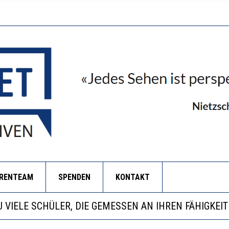
ORENTEAM
SPENDEN
KONTAKT
EOBACHTEN EINEN REGELRECHTEN STURZFLUG BEI DE
ATHARINA ZENGER UND IHRE VERFASSUNGSKENNTNI
NZE HILFLOSIGKEIT DES BILDUNGSBÜRGERTUMS