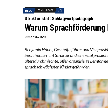
WORAUS
“WIR B
9. JULI 2026
BLOG
0
ANNA-K
Struktur statt Schlagwortpädagogik
Warum Sprachförderung 
von
GASTAUTOR
Benjamin Hänni, Geschäftsführer und Vizepräsid
Sprachunterricht Struktur und eine vital präsen
altersdurchmischte, offen organisierte Lernfor
sprachschwächsten Kinder gefährden.