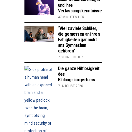
und ihre
Verfassungskenntnisse
47 MINUTEN HER
“Viel zu viele Schüler,
die gemessen an ihren
Fähigkeiten gar nicht
ans Gymnasium
gehören”
7 STUNDEN HER
Die ganze Hilflosigkeit
des
Bildungsbürgertums
7. AUGUST 2026