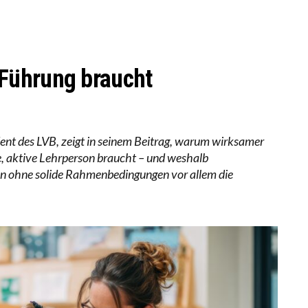
 WÄCHST, WAS KINDER TRÄGT
EOBACHTEN EINEN REGELRECHTEN STURZFLUG BEI DE
ATHARINA ZENGER UND IHRE VERFASSUNGSKENNTNI
Führung braucht
ent des LVB, zeigt in seinem Beitrag, warum wirksamer
te, aktive Lehrperson braucht – und weshalb
men ohne solide Rahmenbedingungen vor allem die