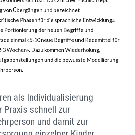
 besonders sichtbar. Das Zürcher Fachkonzept
ung von Übergängen und bezeichnet
ritische Phasen für die sprachliche Entwicklung».
e Portionierung der neuen Begriffe und
rade einmal «5-10 neue Begriffe und Redemittel für
2-3 Wochen». Dazu kommen Wiederholung,
 Aufgabenstellungen und die bewusste Modellierung
ehrperson.
en als Individualisierung
r Praxis schnell zur
ehrperson und damit zur
rsorgung einzelner Kinder