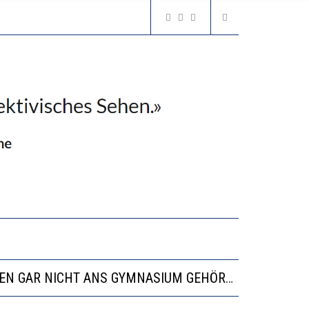
N LERNLEISTUNGEN”
SSE
“VIEL ZU VIELE SCHÜLER, DIE GEMESSEN AN IHREN FÄHIGKEITEN GAR NICHT ANS GYMNASIUM GEHÖREN”