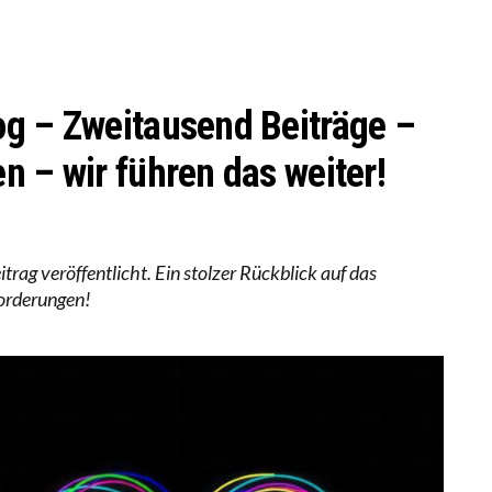
 WÄCHST, WAS KINDER TRÄGT
EOBACHTEN EINEN REGELRECHTEN STURZFLUG BEI DE
ATHARINA ZENGER UND IHRE VERFASSUNGSKENNTNI
og – Zweitausend Beiträge –
n – wir führen das weiter!
ag veröffentlicht. Ein stolzer Rückblick auf das
forderungen!