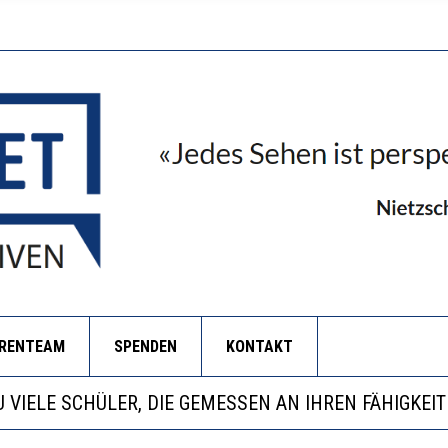
ORENTEAM
SPENDEN
KONTAKT
EOBACHTEN EINEN REGELRECHTEN STURZFLUG BEI DE
ATHARINA ZENGER UND IHRE VERFASSUNGSKENNTNI
NZE HILFLOSIGKEIT DES BILDUNGSBÜRGERTUMS