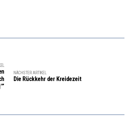
KEL
en
NÄCHSTER ARTIKEL
ch
Die Rückkehr der Kreidezeit
'”