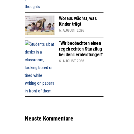
Woraus wächst, was
Kinder trägt
6. AUGUST 2026
“Wir beobachten einen
regelrechten Sturzflug
bei den Lernleistungen”
6. AUGUST 2026
Neuste Kommentare