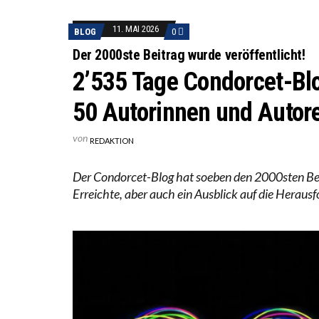
WORAUS
“WIR B
11. MAI 2026
BLOG
0
ANNA-K
Der 2000ste Beitrag wurde veröffentlicht!
2’535 Tage Condorcet-Bl
50 Autorinnen und Autore
von
REDAKTION
Der Condorcet-Blog hat soeben den 2000sten Beitr
Erreichte, aber auch ein Ausblick auf die Heraus