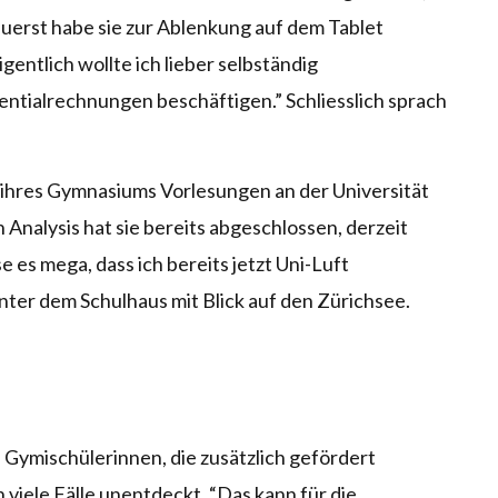
 Zuerst habe sie zur Ablenkung auf dem Tablet
gentlich wollte ich lieber selbständig
entialrechnungen beschäftigen.” Schliesslich sprach
 ihres Gymnasiums Vorlesungen an der Universität
 Analysis hat sie bereits abgeschlossen, derzeit
e es mega, dass ich bereits jetzt Uni-Luft
inter dem Schulhaus mit Blick auf den Zürichsee.
 Gymischülerinnen, die zusätzlich gefördert
 viele Fälle unentdeckt. “Das kann für die