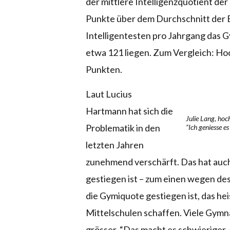
der mittlere Intelligenzquotient der
Punkte über dem Durchschnitt der B
Intelligentesten pro Jahrgang das 
etwa 121 liegen. Zum Vergleich: H
Punkten.
Laut Lucius
Hartmann hat sich die
Julie Lang, ho
Problematik in den
“Ich geniesse es
letzten Jahren
zunehmend verschärft. Das hat auch 
gestiegen ist – zum einen wegen d
die Gymiquote gestiegen ist, das heis
Mittelschulen schaffen. Viele Gymn
grösser. “Das macht es schwieriger, 