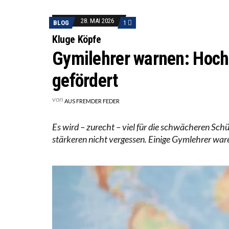
ICH WI
28. MAI 2026
BLOG
1
WORAUS
Kluge Köpfe
Gymilehrer warnen: Hoch
gefördert
von
AUS FREMDER FEDER
Es wird – zurecht – viel für die schwächeren Sch
stärkeren nicht vergessen. Einige Gymlehrer war