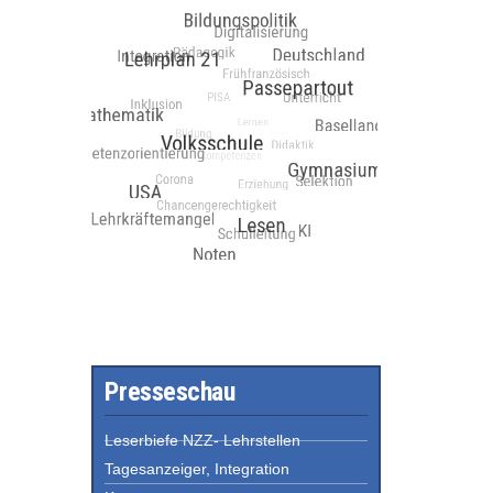
Presseschau
Leserbiefe NZZ- Lehrstellen
Tagesanzeiger, Integration