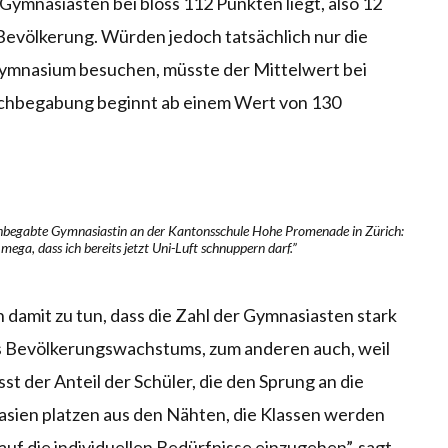
 Gymnasiasten bei bloss 112 Punkten liegt, also 12
evölkerung. Würden jedoch tatsächlich nur die
Gymnasium besuchen, müsste der Mittelwert bei
ochbegabung beginnt ab einem Wert von 130
chbegabte Gymnasiastin an der Kantonsschule Hohe Promenade in Zürich:
 mega, dass ich bereits jetzt Uni-Luft schnuppern darf.”
damit zu tun, dass die Zahl der Gymnasiasten stark
es Bevölkerungswachstums, zum anderen auch, weil
st der Anteil der Schüler, die den Sprung an die
asien platzen aus den Nähten, die Klassen werden
auf die individuellen Bedürfnisse einzugehen”, sagt