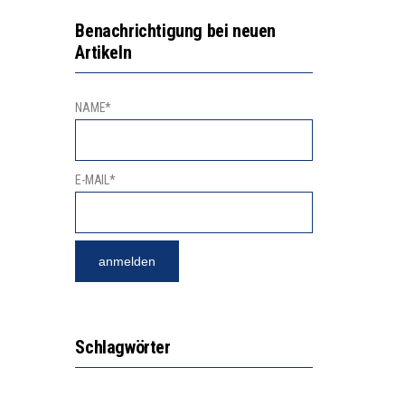
2’529 UNTERSCHRIFTEN FÜR «KEINE DIGITALEN GERÄTE IN DEN ERSTEN VIER PRIMARSCHULJAHREN» EINGEREICHT
VESTITIONEN BRINGEN
Benachrichtigung bei neuen
Artikeln
NAME*
E-MAIL*
Schlagwörter