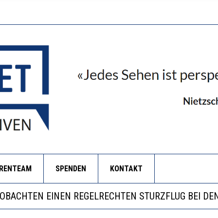
ORENTEAM
SPENDEN
KONTAKT
LL MEHR EVIDENZ UND WILL WISSEN, WAS ALL DIE IN
 WÄCHST, WAS KINDER TRÄGT
EOBACHTEN EINEN REGELRECHTEN STURZFLUG BEI DE
RSTÄRKTE HARMONISIERUNG IM SCHULWESEN VERRIN