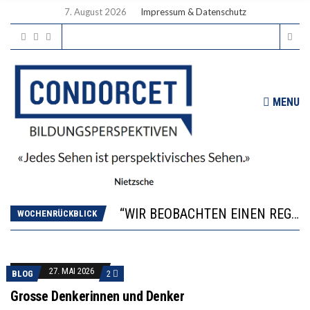
7. August 2026
Impressum & Datenschutz
MENU
ICH WILL MEHR EVIDENZ UND WILL WISSEN, WAS ALL DIE INVESTITIONEN BRINGEN
WORAUS WÄCHST, WAS KINDER TRÄGT
“WIR BEOBACHTEN EINEN REGELRECHTEN STURZFLUG BEI DEN LERNLEISTUNGEN”
WOCHENRÜCKBLICK
DIE VERSTÄRKTE HARMONISIERUNG IM SCHULWESEN VERRINGERT DAS INNOVATIONSPOTENZIAL
2’529 UNTERSCHRIFTEN FÜR «KEINE DIGITALEN GERÄTE IN DEN ERSTEN VIER PRIMARSCHULJAHREN» EINGEREICHT
ICH WILL MEHR EVIDENZ UND WILL WISSEN, WAS ALL DIE INVESTITIONEN BRINGEN
27. MAI 2026
BLOG
2
WORAUS WÄCHST, WAS KINDER TRÄGT
Grosse Denkerinnen und Denker