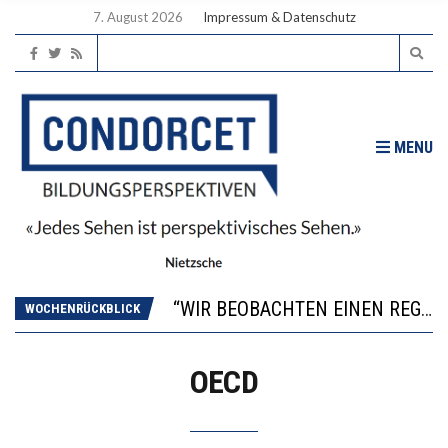
7. August 2026
Impressum & Datenschutz
MENU
ICH WILL MEHR EVIDENZ UND WILL WISSEN, WAS ALL DIE INVESTITIONEN BRINGEN
WORAUS WÄCHST, WAS KINDER TRÄGT
“WIR BEOBACHTEN EINEN REGELRECHTEN STURZFLUG BEI DEN LERNLEISTUNGEN”
DIE VERSTÄRKTE HARMONISIERUNG IM SCHULWESEN VERRINGERT DAS INNOVATIONSPOTENZIAL
WOCHENRÜCKBLICK
2’529 UNTERSCHRIFTEN FÜR «KEINE DIGITALEN GERÄTE IN DEN ERSTEN VIER PRIMARSCHULJAHREN» EINGEREICHT
ICH WILL MEHR EVIDENZ UND WILL WISSEN, WAS ALL DIE INVESTITIONEN BRINGEN
OECD
WORAUS WÄCHST, WAS KINDER TRÄGT