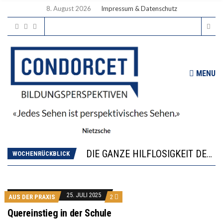
8. August 2026
Impressum & Datenschutz
MENU
DIE VERSTÄRKTE HARMONISIERUNG IM SCHULWESEN VERRINGERT DAS INNOVATIONSPOTENZIAL
“VIEL ZU VIELE SCHÜLER, DIE GEMESSEN AN IHREN FÄHIGKEITEN GAR NICHT ANS GYMNASIUM GEHÖREN”
DIE GANZE HILFLOSIGKEIT DES BILDUNGSBÜRGERTUMS
WORAUS WÄCHST, WAS KINDER TRÄGT
WOCHENRÜCKBLICK
“WIR BEOBACHTEN EINEN REGELRECHTEN STURZFLUG BEI DEN LERNLEISTUNGEN”
DIE VERSTÄRKTE HARMONISIERUNG IM SCHULWESEN VERRINGERT DAS INNOVATIONSPOTENZIAL
“VIEL ZU VIELE SCHÜLER, DIE GEMESSEN AN IHREN FÄHIGKEITEN GAR NICHT ANS GYMNASIUM GEHÖREN”
25. JULI 2025
AUS DER PRAXIS
2
Quereinstieg in der Schule