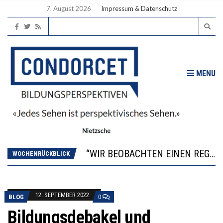
7. August 2026
Impressum & Datenschutz
MENU
ICH WILL MEHR EVIDENZ UND WILL WISSEN, WAS ALL DIE INVESTITIONEN BRINGEN
WORAUS WÄCHST, WAS KINDER TRÄGT
“WIR BEOBACHTEN EINEN REGELRECHTEN STURZFLUG BEI DEN LERNLEISTUNGEN”
DIE VERSTÄRKTE HARMONISIERUNG IM SCHULWESEN VERRINGERT DAS INNOVATIONSPOTENZIAL
WOCHENRÜCKBLICK
2’529 UNTERSCHRIFTEN FÜR «KEINE DIGITALEN GERÄTE IN DEN ERSTEN VIER PRIMARSCHULJAHREN» EINGEREICHT
ICH WILL MEHR EVIDENZ UND WILL WISSEN, WAS ALL DIE INVESTITIONEN BRINGEN
WORAUS WÄCHST, WAS KINDER TRÄGT
12. SEPTEMBER 2022
BLOG
0
Bildungsdebakel und