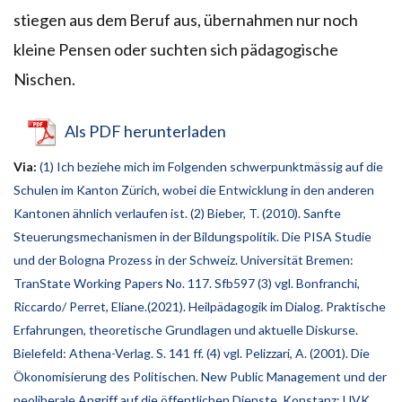
stiegen aus dem Beruf aus, übernahmen nur noch
kleine Pensen oder suchten sich pädagogische
Nischen.
Als PDF herunterladen
Via:
(1) Ich beziehe mich im Folgenden schwerpunktmässig auf die
Schulen im Kanton Zürich, wobei die Entwicklung in den anderen
Kantonen ähnlich verlaufen ist. (2) Bieber, T. (2010). Sanfte
Steuerungsmechanismen in der Bildungspolitik. Die PISA Studie
und der Bologna Prozess in der Schweiz. Universität Bremen:
TranState Working Papers No. 117. Sfb597 (3) vgl. Bonfranchi,
Riccardo/ Perret, Eliane.(2021). Heilpädagogik im Dialog. Praktische
Erfahrungen, theoretische Grundlagen und aktuelle Diskurse.
Bielefeld: Athena-Verlag. S. 141 ff. (4) vgl. Pelizzari, A. (2001). Die
Ökonomisierung des Politischen. New Public Management und der
neoliberale Angriff auf die öffentlichen Dienste. Konstanz: UVK