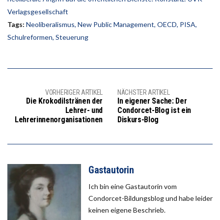
Verlagsgesellschaft
Tags:
Neoliberalismus
,
New Public Management
,
OECD
,
PISA
,
Schulreformen
,
Steuerung
VORHERIGER ARTIKEL
NÄCHSTER ARTIKEL
Die Krokodilstränen der
In eigener Sache: Der
Lehrer- und
Condorcet-Blog ist ein
Lehrerinnenorganisationen
Diskurs-Blog
Gastautorin
Ich bin eine Gastautorin vom
Condorcet-Bildungsblog und habe leider
keinen eigene Beschrieb.