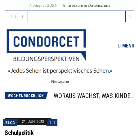
7. August 2026
Impressum & Datenschutz
MENU
2’529 UNTERSCHRIFTEN FÜR «KEINE DIGITALEN GERÄTE IN DEN ERSTEN VIER PRIMARSCHULJAHREN» EINGEREICHT
DIE GANZE HILFLOSIGKEIT DES BILDUNGSBÜRGERTUMS
WORAUS WÄCHST, WAS KINDER TRÄGT
WOCHENRÜCKBLICK
“WIR BEOBACHTEN EINEN REGELRECHTEN STURZFLUG BEI DEN LERNLEISTUNGEN”
DIE VERSTÄRKTE HARMONISIERUNG IM SCHULWESEN VERRINGERT DAS INNOVATIONSPOTENZIAL
2’529 UNTERSCHRIFTEN FÜR «KEINE DIGITALEN GERÄTE IN DEN ERSTEN VIER PRIMARSCHULJAHREN» EINGEREICHT
21. JUNI 2023
BLOG
1
DIE GANZE HILFLOSIGKEIT DES BILDUNGSBÜRGERTUMS
Schulpolitik