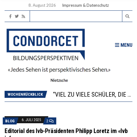
8. August 2026
Impressum & Datenschutz
MENU
“WIR BEOBACHTEN EINEN REGELRECHTEN STURZFLUG BEI DEN LERNLEISTUNGEN”
ANNA-KATHARINA ZENGER UND IHRE VERFASSUNGSKENNTNISSE
“VIEL ZU VIELE SCHÜLER, DIE GEMESSEN AN IHREN FÄHIGKEITEN GAR NICHT ANS GYMNASIUM GEHÖREN”
DIE GANZE HILFLOSIGKEIT DES BILDUNGSBÜRGERTUMS
WOCHENRÜCKBLICK
WORAUS WÄCHST, WAS KINDER TRÄGT
“WIR BEOBACHTEN EINEN REGELRECHTEN STURZFLUG BEI DEN LERNLEISTUNGEN”
ANNA-KATHARINA ZENGER UND IHRE VERFASSUNGSKENNTNISSE
6. JULI 2025
BLOG
2
Editorial des lvb-Präsidenten Philipp Loretz im «lvb