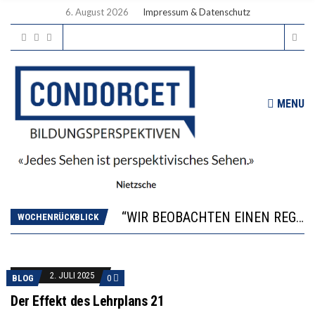
6. August 2026
Impressum & Datenschutz
MENU
ICH WILL MEHR EVIDENZ UND WILL WISSEN, WAS ALL DIE INVESTITIONEN BRINGEN
WORAUS WÄCHST, WAS KINDER TRÄGT
“WIR BEOBACHTEN EINEN REGELRECHTEN STURZFLUG BEI DEN LERNLEISTUNGEN”
DIE VERSTÄRKTE HARMONISIERUNG IM SCHULWESEN VERRINGERT DAS INNOVATIONSPOTENZIAL
WOCHENRÜCKBLICK
2’529 UNTERSCHRIFTEN FÜR «KEINE DIGITALEN GERÄTE IN DEN ERSTEN VIER PRIMARSCHULJAHREN» EINGEREICHT
ICH WILL MEHR EVIDENZ UND WILL WISSEN, WAS ALL DIE INVESTITIONEN BRINGEN
WORAUS WÄCHST, WAS KINDER TRÄGT
2. JULI 2025
BLOG
0
Der Effekt des Lehrplans 21