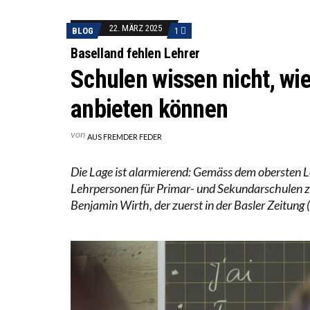
ICH WI
22. MÄRZ 2025
BLOG
1
WORAUS
Baselland fehlen Lehrer
Schulen wissen nicht, wi
anbieten können
von
AUS FREMDER FEDER
Die Lage ist alarmierend: Gemäss dem obersten Le
Lehrpersonen für Primar- und Sekundar­schulen z
Benjamin Wirth, der zuerst in der Basler Zeitung 