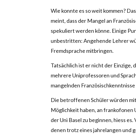
Wie konnte es so weit kommen? Das is
meint, dass der Mangel an Französisc
spekuliert werden könne. Einige Pun
unbestritten: Angehende Lehrer wür
Fremdsprache mitbringen.
Tatsächlich ist er nicht der Einzige,
mehrere Uniprofessoren und Sprach
mangelnden Französischkenntnisse 
Die betroffenen Schüler würden mi
Möglichkeit haben, an frankofonen U
der Uni Basel zu beginnen, hiess es.
denen trotz eines jahrelangen und g