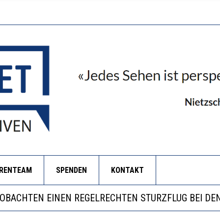
ORENTEAM
SPENDEN
KONTAKT
LL MEHR EVIDENZ UND WILL WISSEN, WAS ALL DIE IN
 WÄCHST, WAS KINDER TRÄGT
EOBACHTEN EINEN REGELRECHTEN STURZFLUG BEI DE
RSTÄRKTE HARMONISIERUNG IM SCHULWESEN VERRIN