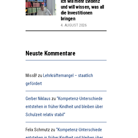
Ich will mehr Evidenz
und will wissen, was all
die Investitionen
bringen
4. AUGUST 2026
Neuste Kommentare
MissB!
zu
Lehrkräftemangel – staatlich
gefördert
Gerber Niklaus
zu
“Kompetenz-Unterschiede
entstehen in früher Kindheit und bleiben über
Schulzeit relativ stabil”
Felix Schmutz
zu
“Kompetenz-Unterschiede
entstehen in früher Kindheit und bleiben über