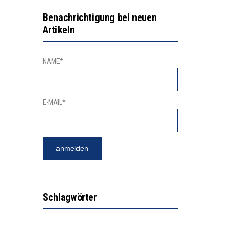
2’529 UNTERSCHRIFTEN FÜR «KEINE DIGITALEN GERÄTE IN DEN ERSTEN VIER PRIMARSCHULJAHREN» EINGEREICHT
VESTITIONEN BRINGEN
Benachrichtigung bei neuen
Artikeln
NAME*
E-MAIL*
Schlagwörter