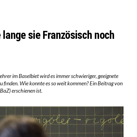
LL MEHR EVIDENZ UND WILL WISSEN, WAS ALL DIE IN
 WÄCHST, WAS KINDER TRÄGT
e lange sie Französisch noch
hrer im Baselbiet wird es immer schwieriger, geeignete
u finden. Wie konnte es so weit kommen? Ein Beitrag von
(BaZ) erschienen ist.