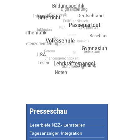
Presseschau
Leserbiefe NZZ- Lehrstellen
Tagesanzeiger, Integration