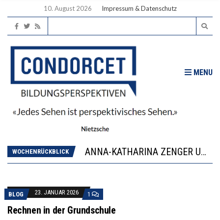
10. August 2026
Impressum & Datenschutz
MENU
WORAUS WÄCHST, WAS KINDER TRÄGT
JAPAN ZEIGT, WIE KINDER ERNÄHRUNG LERNEN – DEUTSCHLAND PENNT
ANNA-KATHARINA ZENGER UND IHRE VERFASSUNGSKENNTNISSE
“VIEL ZU VIELE SCHÜLER, DIE GEMESSEN AN IHREN FÄHIGKEITEN GAR NICHT ANS GYMNASIUM GEHÖREN”
WOCHENRÜCKBLICK
DIE GANZE HILFLOSIGKEIT DES BILDUNGSBÜRGERTUMS
WORAUS WÄCHST, WAS KINDER TRÄGT
JAPAN ZEIGT, WIE KINDER ERNÄHRUNG LERNEN – DEUTSCHLAND PENNT
23. JANUAR 2026
BLOG
1
Rechnen in der Grundschule