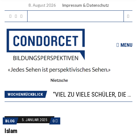
8. August 2026
Impressum & Datenschutz
MENU
“WIR BEOBACHTEN EINEN REGELRECHTEN STURZFLUG BEI DEN LERNLEISTUNGEN”
ANNA-KATHARINA ZENGER UND IHRE VERFASSUNGSKENNTNISSE
“VIEL ZU VIELE SCHÜLER, DIE GEMESSEN AN IHREN FÄHIGKEITEN GAR NICHT ANS GYMNASIUM GEHÖREN”
DIE GANZE HILFLOSIGKEIT DES BILDUNGSBÜRGERTUMS
WOCHENRÜCKBLICK
WORAUS WÄCHST, WAS KINDER TRÄGT
“WIR BEOBACHTEN EINEN REGELRECHTEN STURZFLUG BEI DEN LERNLEISTUNGEN”
ANNA-KATHARINA ZENGER UND IHRE VERFASSUNGSKENNTNISSE
5. JANUAR 2025
BLOG
0
Islam