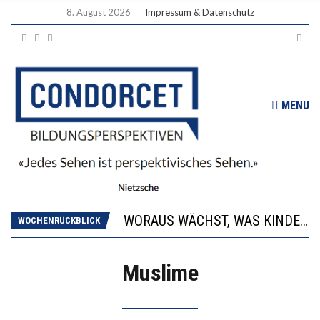
8. August 2026
Impressum & Datenschutz
MENU
2’529 UNTERSCHRIFTEN FÜR «KEINE DIGITALEN GERÄTE IN DEN ERSTEN VIER PRIMARSCHULJAHREN» EINGEREICHT
DIE GANZE HILFLOSIGKEIT DES BILDUNGSBÜRGERTUMS
WORAUS WÄCHST, WAS KINDER TRÄGT
WOCHENRÜCKBLICK
“WIR BEOBACHTEN EINEN REGELRECHTEN STURZFLUG BEI DEN LERNLEISTUNGEN”
DIE VERSTÄRKTE HARMONISIERUNG IM SCHULWESEN VERRINGERT DAS INNOVATIONSPOTENZIAL
2’529 UNTERSCHRIFTEN FÜR «KEINE DIGITALEN GERÄTE IN DEN ERSTEN VIER PRIMARSCHULJAHREN» EINGEREICHT
Muslime
DIE GANZE HILFLOSIGKEIT DES BILDUNGSBÜRGERTUMS