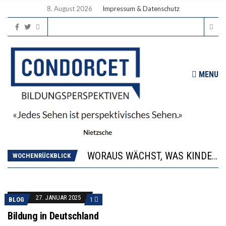
8. August 2026
Impressum & Datenschutz
MENU
2’529 UNTERSCHRIFTEN FÜR «KEINE DIGITALEN GERÄTE IN DEN ERSTEN VIER PRIMARSCHULJAHREN» EINGEREICHT
DIE GANZE HILFLOSIGKEIT DES BILDUNGSBÜRGERTUMS
WORAUS WÄCHST, WAS KINDER TRÄGT
“WIR BEOBACHTEN EINEN REGELRECHTEN STURZFLUG BEI DEN LERNLEISTUNGEN”
WOCHENRÜCKBLICK
DIE VERSTÄRKTE HARMONISIERUNG IM SCHULWESEN VERRINGERT DAS INNOVATIONSPOTENZIAL
2’529 UNTERSCHRIFTEN FÜR «KEINE DIGITALEN GERÄTE IN DEN ERSTEN VIER PRIMARSCHULJAHREN» EINGEREICHT
DIE GANZE HILFLOSIGKEIT DES BILDUNGSBÜRGERTUMS
27. JANUAR 2025
BLOG
1
Bildung in Deutschland