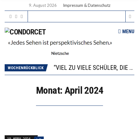
9. August 2026
Impressum & Datenschutz
MENU
“WIR BEOBACHTEN EINEN REGELRECHTEN STURZFLUG BEI DEN LERNLEISTUNGEN”
ANNA-KATHARINA ZENGER UND IHRE VERFASSUNGSKENNTNISSE
“VIEL ZU VIELE SCHÜLER, DIE GEMESSEN AN IHREN FÄHIGKEITEN GAR NICHT ANS GYMNASIUM GEHÖREN”
WOCHENRÜCKBLICK
DIE GANZE HILFLOSIGKEIT DES BILDUNGSBÜRGERTUMS
WORAUS WÄCHST, WAS KINDER TRÄGT
Monat:
April 2024
“WIR BEOBACHTEN EINEN REGELRECHTEN STURZFLUG BEI DEN LERNLEISTUNGEN”
ANNA-KATHARINA ZENGER UND IHRE VERFASSUNGSKENNTNISSE
19. APRIL 2024