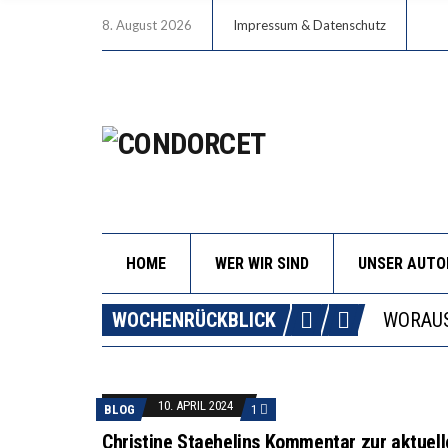
8. August 2026
Impressum & Datenschutz
HOME
WER WIR SIND
UNSER AUT
DIE GA
WOCHENRÜCKBLICK
WORAUS
“WIR B
DIE VE
10. APRIL 2024
BLOG
1
DIE GA
Christine Staehelins Kommentar zur aktuel