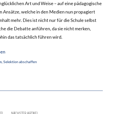
unglücklichen Art und Weise – auf eine pädagogische
en Ansätze, welche in den Medien nun propagiert
alt mehr. Dies ist nicht nur für die Schule selbst
che die Debatte anführen, da sie nicht merken,
hin das tatsächlich führen wird.
den
rm
,
Selektion abschaffen
KEL
NÄCHSTER ARTIKEL