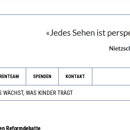
ORENTEAM
SPENDEN
KONTAKT
NZE HILFLOSIGKEIT DES BILDUNGSBÜRGERTUMS
 WÄCHST, WAS KINDER TRÄGT
EOBACHTEN EINEN REGELRECHTEN STURZFLUG BEI DE
RSTÄRKTE HARMONISIERUNG IM SCHULWESEN VERRIN
NZE HILFLOSIGKEIT DES BILDUNGSBÜRGERTUMS
len Reformdebatte