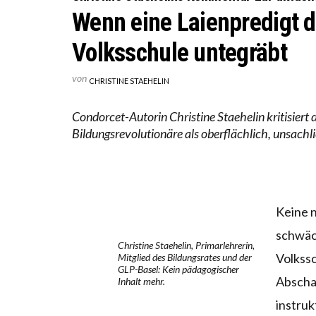
Wenn eine Laienpredigt d
Volksschule untegräbt
von
CHRISTINE STAEHELIN
Condorcet-Autorin Christine Staehelin kritisiert
Bildungsrevolutionäre als oberflächlich, unsachl
Keine n
schwäc
Christine Staehelin, Primarlehrerin,
Volkssc
Mitglied des Bildungsrates und der
GLP-Basel: Kein pädagogischer
Abscha
Inhalt mehr.
instruk