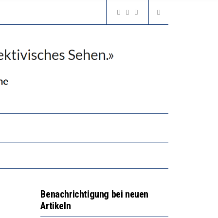
2’529 UNTERSCHRIFTEN FÜR «KEINE DIGITALEN GERÄTE IN DEN ERSTEN VIER PRIMARSCHULJAHREN» EINGEREICHT
N LERNLEISTUNGEN”
GERT DAS INNOVATIONSPOTENZIAL
2’529 UNTERSCHRIFTEN FÜR «KEINE DIGITALEN GERÄTE IN DEN ERSTEN VIER PRIMARSCHULJAHREN» EINGEREICHT
Benachrichtigung bei neuen
Artikeln