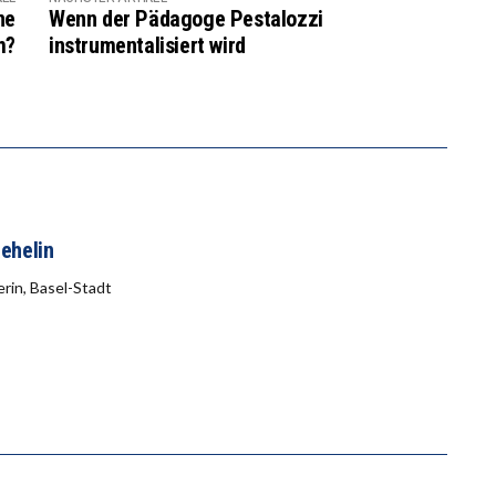
ne
Wenn der Pädagoge Pestalozzi
m?
instrumentalisiert wird
aehelin
erin, Basel-Stadt