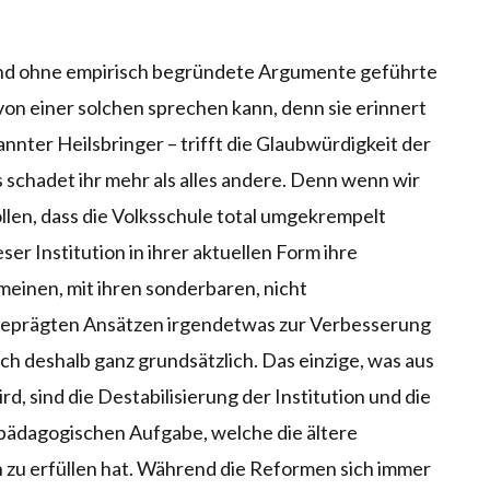
 und ohne empirisch begründete Argumente geführte
von einer solchen sprechen kann, denn sie erinnert
nnter Heilsbringer – trifft die Glaubwürdigkeit der
s schadet ihr mehr als alles andere. Denn wenn wir
ollen, dass die Volksschule total umgekrempelt
ser Institution in ihrer aktuellen Form ihre
 meinen, mit ihren sonderbaren, nicht
 geprägten Ansätzen irgendetwas zur Verbesserung
ich deshalb ganz grundsätzlich. Das einzige, was aus
d, sind die Destabilisierung der Institution und die
pädagogischen Aufgabe, welche die ältere
zu erfüllen hat. Während die Reformen sich immer