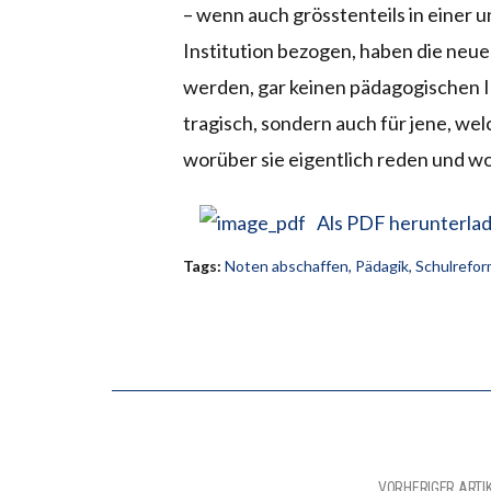
– wenn auch grösstenteils in einer 
Institution bezogen, haben die neu
werden, gar keinen pädagogischen Inh
tragisch, sondern auch für jene, wel
worüber sie eigentlich reden und wo
Als PDF herunterla
Tags:
Noten abschaffen
,
Pädagik
,
Schulrefo
VORHERIGER ARTI