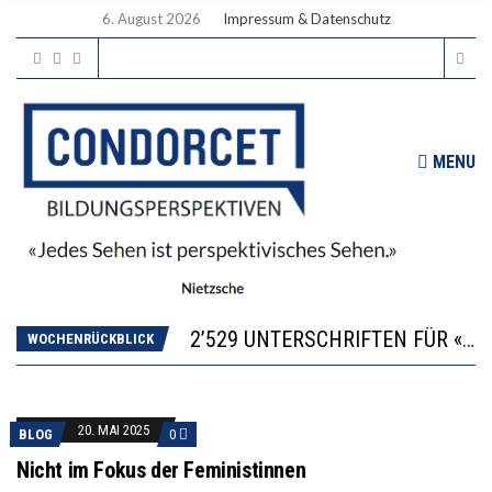
6. August 2026
Impressum & Datenschutz
MENU
“KOMPETENZ-UNTERSCHIEDE ENTSTEHEN IN FRÜHER KINDHEIT UND BLEIBEN ÜBER SCHULZEIT RELATIV STABIL”
DIE VERSTÄRKTE HARMONISIERUNG IM SCHULWESEN VERRINGERT DAS INNOVATIONSPOTENZIAL
2’529 UNTERSCHRIFTEN FÜR «KEINE DIGITALEN GERÄTE IN DEN ERSTEN VIER PRIMARSCHULJAHREN» EINGEREICHT
WOCHENRÜCKBLICK
ICH WILL MEHR EVIDENZ UND WILL WISSEN, WAS ALL DIE INVESTITIONEN BRINGEN
DER US-ÖKONOM WALLACE OATES: FÖDERALISMUS IM BILDUNGSBEREICH
“KOMPETENZ-UNTERSCHIEDE ENTSTEHEN IN FRÜHER KINDHEIT UND BLEIBEN ÜBER SCHULZEIT RELATIV STABIL”
DIE VERSTÄRKTE HARMONISIERUNG IM SCHULWESEN VERRINGERT DAS INNOVATIONSPOTENZIAL
20. MAI 2025
BLOG
0
Nicht im Fokus der Feministinnen