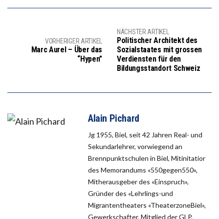
NÄCHSTER ARTIKEL
Politischer Architekt des
VORHERIGER ARTIKEL
Marc Aurel – Über das
Sozialstaates mit grossen
“Hypen”
Verdiensten für den
Bildungsstandort Schweiz
Alain Pichard
Jg 1955, Biel, seit 42 Jahren Real- und
Sekundarlehrer, vorwiegend an
Brennpunktschulen in Biel, Mitinitatior
des Memorandums «550gegen550»,
Mitherausgeber des «Einspruch»,
Gründer des «Lehrlings-und
Migrantentheaters «TheaterzoneBiel»,
Gewerkschafter, Mitglied der GLP.