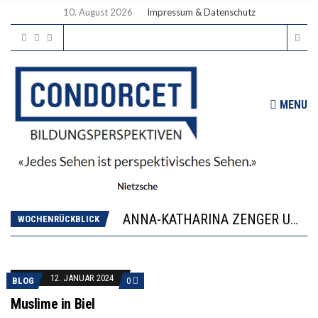
10. August 2026
Impressum & Datenschutz
MENU
WORAUS WÄCHST, WAS KINDER TRÄGT
JAPAN ZEIGT, WIE KINDER ERNÄHRUNG LERNEN – DEUTSCHLAND PENNT
ANNA-KATHARINA ZENGER UND IHRE VERFASSUNGSKENNTNISSE
“VIEL ZU VIELE SCHÜLER, DIE GEMESSEN AN IHREN FÄHIGKEITEN GAR NICHT ANS GYMNASIUM GEHÖREN”
WOCHENRÜCKBLICK
DIE GANZE HILFLOSIGKEIT DES BILDUNGSBÜRGERTUMS
WORAUS WÄCHST, WAS KINDER TRÄGT
JAPAN ZEIGT, WIE KINDER ERNÄHRUNG LERNEN – DEUTSCHLAND PENNT
12. JANUAR 2024
BLOG
0
Muslime in Biel