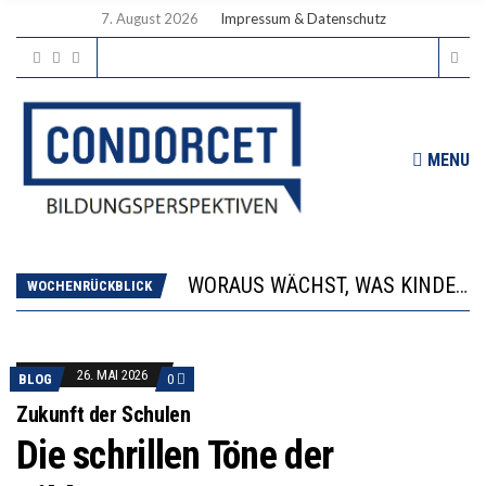
7. August 2026
Impressum & Datenschutz
MENU
2’529 UNTERSCHRIFTEN FÜR «KEINE DIGITALEN GERÄTE IN DEN ERSTEN VIER PRIMARSCHULJAHREN» EINGEREICHT
DIE GANZE HILFLOSIGKEIT DES BILDUNGSBÜRGERTUMS
WORAUS WÄCHST, WAS KINDER TRÄGT
“WIR BEOBACHTEN EINEN REGELRECHTEN STURZFLUG BEI DEN LERNLEISTUNGEN”
WOCHENRÜCKBLICK
DIE VERSTÄRKTE HARMONISIERUNG IM SCHULWESEN VERRINGERT DAS INNOVATIONSPOTENZIAL
2’529 UNTERSCHRIFTEN FÜR «KEINE DIGITALEN GERÄTE IN DEN ERSTEN VIER PRIMARSCHULJAHREN» EINGEREICHT
DIE GANZE HILFLOSIGKEIT DES BILDUNGSBÜRGERTUMS
26. MAI 2026
BLOG
0
Zukunft der Schulen
Die schrillen Töne der