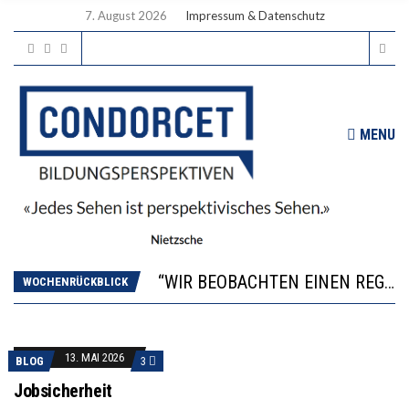
7. August 2026
Impressum & Datenschutz
MENU
ICH WILL MEHR EVIDENZ UND WILL WISSEN, WAS ALL DIE INVESTITIONEN BRINGEN
WORAUS WÄCHST, WAS KINDER TRÄGT
“WIR BEOBACHTEN EINEN REGELRECHTEN STURZFLUG BEI DEN LERNLEISTUNGEN”
DIE VERSTÄRKTE HARMONISIERUNG IM SCHULWESEN VERRINGERT DAS INNOVATIONSPOTENZIAL
WOCHENRÜCKBLICK
2’529 UNTERSCHRIFTEN FÜR «KEINE DIGITALEN GERÄTE IN DEN ERSTEN VIER PRIMARSCHULJAHREN» EINGEREICHT
ICH WILL MEHR EVIDENZ UND WILL WISSEN, WAS ALL DIE INVESTITIONEN BRINGEN
WORAUS WÄCHST, WAS KINDER TRÄGT
13. MAI 2026
BLOG
3
Jobsicherheit