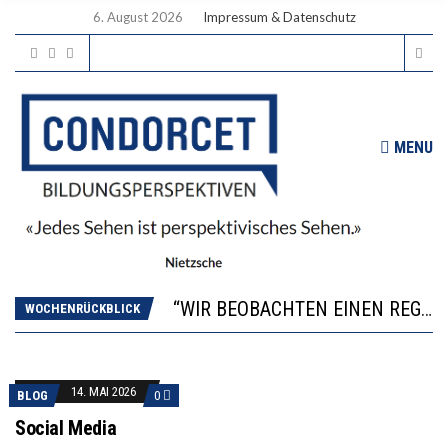
6. August 2026
Impressum & Datenschutz
MENU
ICH WILL MEHR EVIDENZ UND WILL WISSEN, WAS ALL DIE INVESTITIONEN BRINGEN
WORAUS WÄCHST, WAS KINDER TRÄGT
“WIR BEOBACHTEN EINEN REGELRECHTEN STURZFLUG BEI DEN LERNLEISTUNGEN”
DIE VERSTÄRKTE HARMONISIERUNG IM SCHULWESEN VERRINGERT DAS INNOVATIONSPOTENZIAL
WOCHENRÜCKBLICK
2’529 UNTERSCHRIFTEN FÜR «KEINE DIGITALEN GERÄTE IN DEN ERSTEN VIER PRIMARSCHULJAHREN» EINGEREICHT
ICH WILL MEHR EVIDENZ UND WILL WISSEN, WAS ALL DIE INVESTITIONEN BRINGEN
WORAUS WÄCHST, WAS KINDER TRÄGT
14. MAI 2026
BLOG
0
Social Media