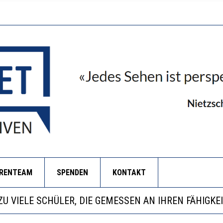
ORENTEAM
SPENDEN
KONTAKT
BEOBACHTEN EINEN REGELRECHTEN STURZFLUG BEI D
KATHARINA ZENGER UND IHRE VERFASSUNGSKENNTN
ANZE HILFLOSIGKEIT DES BILDUNGSBÜRGERTUMS