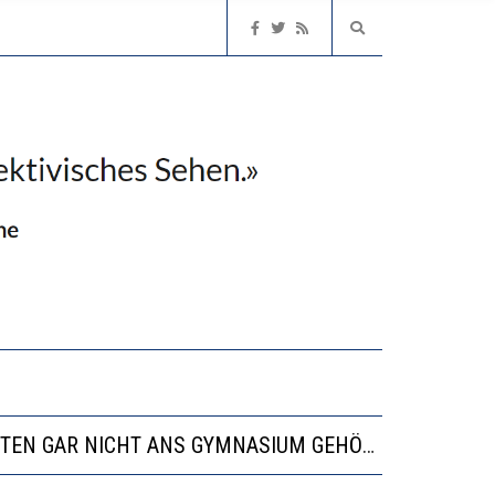
EN LERNLEISTUNGEN”
ISSE
“VIEL ZU VIELE SCHÜLER, DIE GEMESSEN AN IHREN FÄHIGKEITEN GAR NICHT ANS GYMNASIUM GEHÖREN”