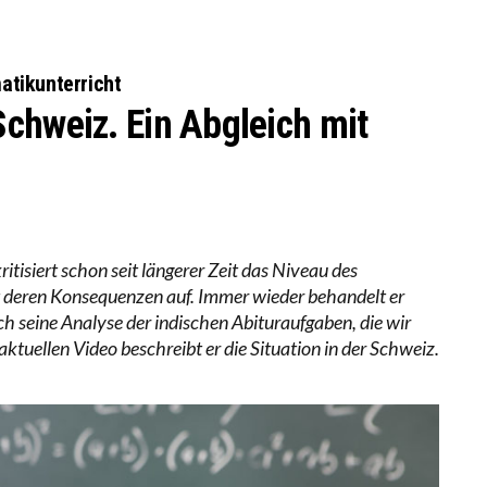
S WÄCHST, WAS KINDER TRÄGT
BEOBACHTEN EINEN REGELRECHTEN STURZFLUG BEI D
KATHARINA ZENGER UND IHRE VERFASSUNGSKENNTN
atikunterricht
chweiz. Ein Abgleich mit
tisiert schon seit längerer Zeit das Niveau des
 deren Konsequenzen auf. Immer wieder behandelt er
h seine Analyse der indischen Abituraufgaben, die wir
aktuellen Video beschreibt er die Situation in der Schweiz.