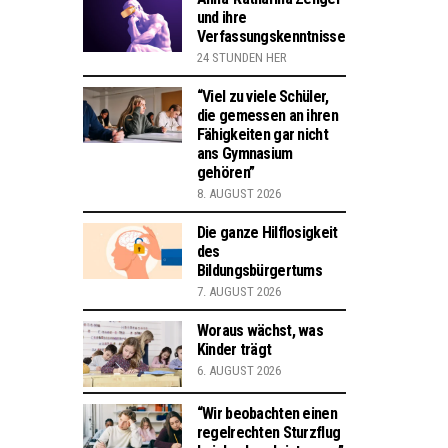
und ihre
Verfassungskenntnisse
24 STUNDEN HER
“Viel zu viele Schüler,
die gemessen an ihren
Fähigkeiten gar nicht
ans Gymnasium
gehören”
8. AUGUST 2026
Die ganze Hilflosigkeit
des
Bildungsbürgertums
7. AUGUST 2026
Woraus wächst, was
Kinder trägt
6. AUGUST 2026
“Wir beobachten einen
regelrechten Sturzflug