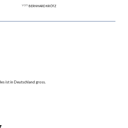
von
BERNHARD KRÖTZ
s ist in Deutschland gross.
r