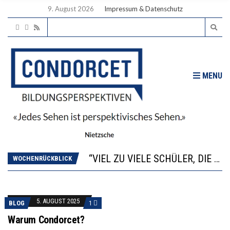
9. August 2026
Impressum & Datenschutz
MENU
“WIR BEOBACHTEN EINEN REGELRECHTEN STURZFLUG BEI DEN LERNLEISTUNGEN”
ANNA-KATHARINA ZENGER UND IHRE VERFASSUNGSKENNTNISSE
“VIEL ZU VIELE SCHÜLER, DIE GEMESSEN AN IHREN FÄHIGKEITEN GAR NICHT ANS GYMNASIUM GEHÖREN”
DIE GANZE HILFLOSIGKEIT DES BILDUNGSBÜRGERTUMS
WOCHENRÜCKBLICK
WORAUS WÄCHST, WAS KINDER TRÄGT
“WIR BEOBACHTEN EINEN REGELRECHTEN STURZFLUG BEI DEN LERNLEISTUNGEN”
ANNA-KATHARINA ZENGER UND IHRE VERFASSUNGSKENNTNISSE
5. AUGUST 2025
BLOG
1
Warum Condorcet?