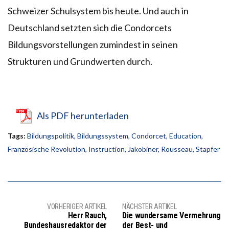
Schweizer Schulsystem bis heute. Und auch in
Deutschland setzten sich die Condorcets
Bildungsvorstellungen zumindest in seinen
Strukturen und Grundwerten durch.
Als PDF herunterladen
Tags:
Bildungspolitik
,
Bildungssystem
,
Condorcet
,
Education
,
Französische Revolution
,
Instruction
,
Jakobiner
,
Rousseau
,
Stapfer
VORHERIGER ARTIKEL
NÄCHSTER ARTIKEL
Herr Rauch,
Die wundersame Vermehrung
Bundeshausredaktor der
der Best- und