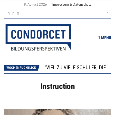
9. August 2026
Impressum & Datenschutz
MENU
“WIR BEOBACHTEN EINEN REGELRECHTEN STURZFLUG BEI DEN LERNLEISTUNGEN”
ANNA-KATHARINA ZENGER UND IHRE VERFASSUNGSKENNTNISSE
“VIEL ZU VIELE SCHÜLER, DIE GEMESSEN AN IHREN FÄHIGKEITEN GAR NICHT ANS GYMNASIUM GEHÖREN”
WOCHENRÜCKBLICK
DIE GANZE HILFLOSIGKEIT DES BILDUNGSBÜRGERTUMS
WORAUS WÄCHST, WAS KINDER TRÄGT
Instruction
“WIR BEOBACHTEN EINEN REGELRECHTEN STURZFLUG BEI DEN LERNLEISTUNGEN”
ANNA-KATHARINA ZENGER UND IHRE VERFASSUNGSKENNTNISSE