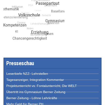
Presseschau
Leserbiefe NZZ- Lehrstellen
Tagesanzeiger, Integration Kommentar
Projektunterricht vs. Fontalunterricht, Die WELT
Übertritt ins Gymnasium Berner Zeitung
Berner Zeitung - Löhne Lehrkräfte
Mehr Geld für Berner PH