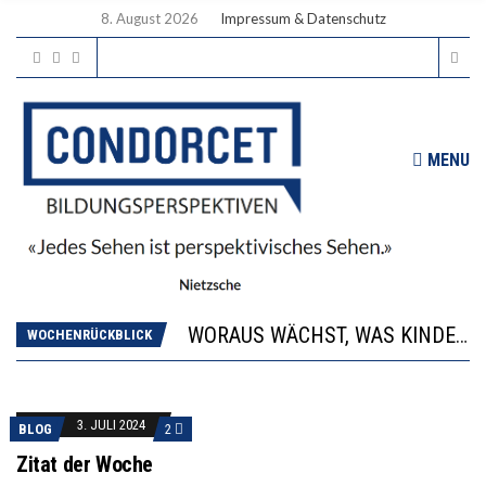
8. August 2026
Impressum & Datenschutz
MENU
2’529 UNTERSCHRIFTEN FÜR «KEINE DIGITALEN GERÄTE IN DEN ERSTEN VIER PRIMARSCHULJAHREN» EINGEREICHT
DIE GANZE HILFLOSIGKEIT DES BILDUNGSBÜRGERTUMS
WORAUS WÄCHST, WAS KINDER TRÄGT
WOCHENRÜCKBLICK
“WIR BEOBACHTEN EINEN REGELRECHTEN STURZFLUG BEI DEN LERNLEISTUNGEN”
DIE VERSTÄRKTE HARMONISIERUNG IM SCHULWESEN VERRINGERT DAS INNOVATIONSPOTENZIAL
2’529 UNTERSCHRIFTEN FÜR «KEINE DIGITALEN GERÄTE IN DEN ERSTEN VIER PRIMARSCHULJAHREN» EINGEREICHT
3. JULI 2024
BLOG
2
DIE GANZE HILFLOSIGKEIT DES BILDUNGSBÜRGERTUMS
Zitat der Woche