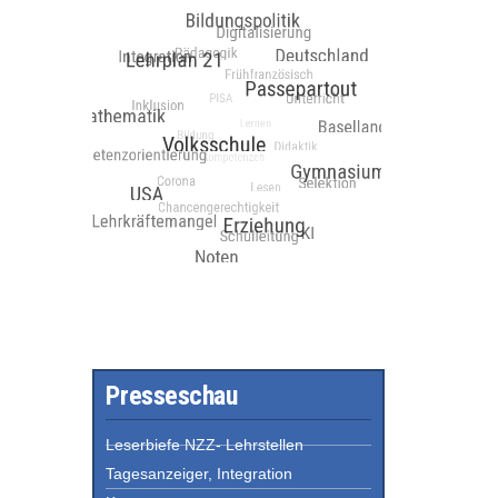
Presseschau
Leserbiefe NZZ- Lehrstellen
Tagesanzeiger, Integration