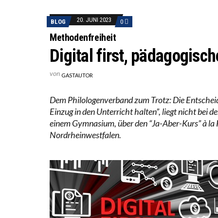
DIE VE
20. JUNI 2023
BLOG
0
DIE GA
Methodenfreiheit
Digital first, pädagogisc
von
GASTAUTOR
Dem Philologenverband zum Trotz: Die Entscheidun
Einzug in den Unterricht halten”, liegt nicht be
einem Gymnasium, über den “Ja-Aber-Kurs” à la 
Nordrheinwestfalen.