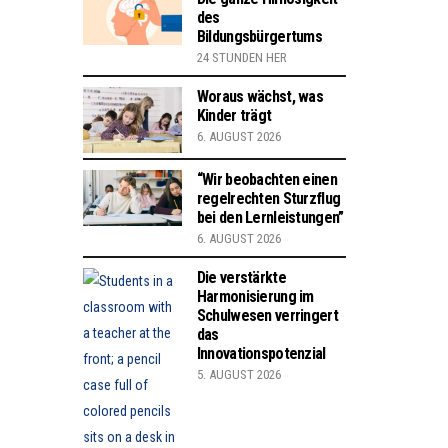
des
Bildungsbürgertums
24 STUNDEN HER
Woraus wächst, was
Kinder trägt
6. AUGUST 2026
“Wir beobachten einen
regelrechten Sturzflug
bei den Lernleistungen”
6. AUGUST 2026
Die verstärkte
Harmonisierung im
Schulwesen verringert
das
Innovationspotenzial
5. AUGUST 2026