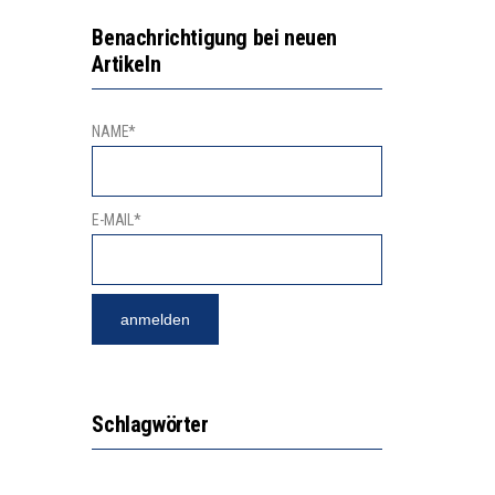
GERT DAS INNOVATIONSPOTENZIAL
2’529 UNTERSCHRIFTEN FÜR «KEINE DIGITALEN GERÄTE IN DEN ERSTEN VIER PRIMARSCHULJAHREN» EINGEREICHT
Benachrichtigung bei neuen
Artikeln
NAME*
E-MAIL*
Schlagwörter