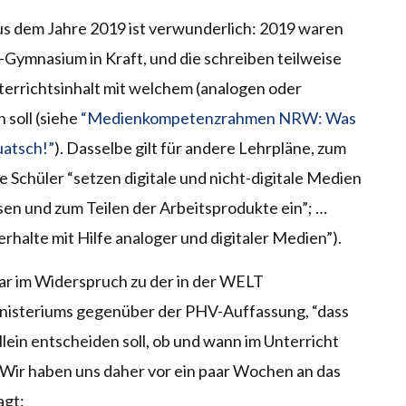
us dem Jahre 2019 ist verwunderlich: 2019 waren
-Gymnasium in Kraft, und die schreiben teilweise
nterrichtsinhalt mit welchem (analogen oder
 soll (siehe
“Medienkompetenzrahmen NRW: Was
uatsch!”
). Dasselbe gilt für andere Lehrpläne, zum
ie Schüler “setzen digitale und nicht-digitale Medien
n und zum Teilen der Arbeitsprodukte ein”; …
halte mit Hilfe analoger und digitaler Medien”).
ar im Widerspruch zu der in der WELT
nisteriums gegenüber der PHV-Auffassung, “dass
allein entscheiden soll, ob und wann im Unterricht
”. Wir haben uns daher vor ein paar Wochen an das
agt: