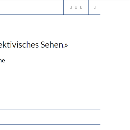
2’529 UNTERSCHRIFTEN FÜR «KEINE DIGITALEN GERÄTE IN DEN ERSTEN VIER PRIMARSCHULJAHREN» EINGEREICHT
N LERNLEISTUNGEN”