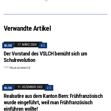
Verwandte Artikel
17. MÄRZ 2024
BLOG
4
Der Vorstand des VSLCH bemüht sich um
Schulrevolution
von
FELIX SCHMUTZ
11. DEZEMBER 2022
BLOG
2
Realsatire aus dem Kanton Bern: Frühfranzösisch
wurde eingeführt, weil man Frühfranzösisch
einführen wollte!