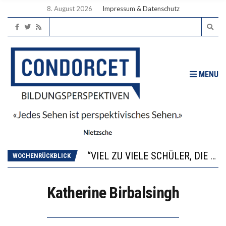
8. August 2026
Impressum & Datenschutz
MENU
“WIR BEOBACHTEN EINEN REGELRECHTEN STURZFLUG BEI DEN LERNLEISTUNGEN”
ANNA-KATHARINA ZENGER UND IHRE VERFASSUNGSKENNTNISSE
“VIEL ZU VIELE SCHÜLER, DIE GEMESSEN AN IHREN FÄHIGKEITEN GAR NICHT ANS GYMNASIUM GEHÖREN”
WOCHENRÜCKBLICK
DIE GANZE HILFLOSIGKEIT DES BILDUNGSBÜRGERTUMS
WORAUS WÄCHST, WAS KINDER TRÄGT
Katherine Birbalsingh
“WIR BEOBACHTEN EINEN REGELRECHTEN STURZFLUG BEI DEN LERNLEISTUNGEN”
ANNA-KATHARINA ZENGER UND IHRE VERFASSUNGSKENNTNISSE