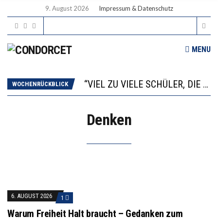
9. August 2026
Impressum & Datenschutz
MENU
“WIR BEOBACHTEN EINEN REGELRECHTEN STURZFLUG BEI DEN LERNLEISTUNGEN”
ANNA-KATHARINA ZENGER UND IHRE VERFASSUNGSKENNTNISSE
“VIEL ZU VIELE SCHÜLER, DIE GEMESSEN AN IHREN FÄHIGKEITEN GAR NICHT ANS GYMNASIUM GEHÖREN”
WOCHENRÜCKBLICK
DIE GANZE HILFLOSIGKEIT DES BILDUNGSBÜRGERTUMS
WORAUS WÄCHST, WAS KINDER TRÄGT
Denken
“WIR BEOBACHTEN EINEN REGELRECHTEN STURZFLUG BEI DEN LERNLEISTUNGEN”
ANNA-KATHARINA ZENGER UND IHRE VERFASSUNGSKENNTNISSE
6. AUGUST 2026
1
Warum Freiheit Halt braucht – Gedanken zum