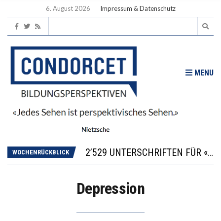
6. August 2026
Impressum & Datenschutz
MENU
“KOMPETENZ-UNTERSCHIEDE ENTSTEHEN IN FRÜHER KINDHEIT UND BLEIBEN ÜBER SCHULZEIT RELATIV STABIL”
DIE VERSTÄRKTE HARMONISIERUNG IM SCHULWESEN VERRINGERT DAS INNOVATIONSPOTENZIAL
2’529 UNTERSCHRIFTEN FÜR «KEINE DIGITALEN GERÄTE IN DEN ERSTEN VIER PRIMARSCHULJAHREN» EINGEREICHT
WOCHENRÜCKBLICK
ICH WILL MEHR EVIDENZ UND WILL WISSEN, WAS ALL DIE INVESTITIONEN BRINGEN
DER US-ÖKONOM WALLACE OATES: FÖDERALISMUS IM BILDUNGSBEREICH
Depression
“KOMPETENZ-UNTERSCHIEDE ENTSTEHEN IN FRÜHER KINDHEIT UND BLEIBEN ÜBER SCHULZEIT RELATIV STABIL”
DIE VERSTÄRKTE HARMONISIERUNG IM SCHULWESEN VERRINGERT DAS INNOVATIONSPOTENZIAL